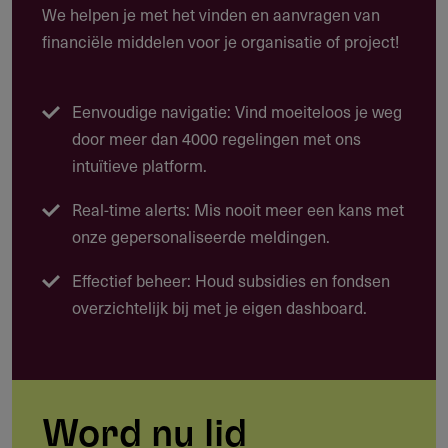
We helpen je met het vinden en aanvragen van
boeddhistische waarden integreren in onderwijs, cultuur
financiële middelen voor je organisatie of project!
en maatschappij.
Het fonds benadrukt in haar beleidsstrategie dat
Eenvoudige navigatie: Vind moeiteloos je weg
boeddhistische wijsheid universele waarde heeft, ook voor
door meer dan 4000 regelingen met ons
niet-boeddhisten, en dat projecten moeten bijdragen aan
intuïtieve platform.
compassie, inzicht en culturele duurzaamheid.
Welke projecten komen in aanmerking?
Real-time alerts: Mis nooit meer een kans met
onze gepersonaliseerde meldingen.
Vertaling van boeddhistische teksten in lokale talen
Educatieve programma’s over dharma of meditatie
Effectief beheer: Houd subsidies en fondsen
overzichtelijk bij met je eigen dashboard.
Onderzoek naar boeddhistische filosofie of
geschiedenis
Culturele en artistieke initiatieven met boeddhistische
thematiek
Word nu lid
Community-projecten die boeddhistische waarden