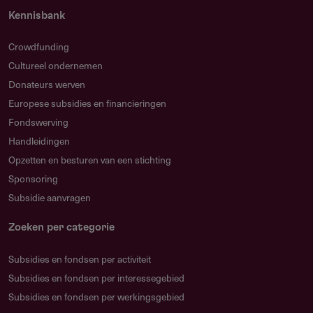
Kennisbank
Voorwaarden
Crowdfunding
Welke voorwaarden gelden voor deze subsidie?
Cultureel ondernemen
Het project moet direct gerelateerd zijn aan
Donateurs werven
boeddhistische studie, praktijk of educatie.
Europese subsidies en financieringen
Fondswerving
Alleen volledig ingevulde aanvragen worden in
Handleidingen
behandeling genomen.
Opzetten en besturen van een stichting
De subsidie is niet bedoeld voor bouw- of
Sponsoring
constructieprojecten.
Subsidie aanvragen
Filmprojecten komen momenteel niet in aanmerking.
Zoeken per categorie
Aanvragers moeten de doelstelling en impact van hun
project helder omschrijven.
Subsidies en fondsen per activiteit
Subsidies en fondsen per interessegebied
Subsidies en fondsen per werkingsgebied