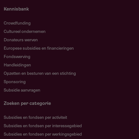
FAQ
Kennisbank
Wat is het doel van deze subsidie?
Het borgen van kennis en het bestendigen van de
Crowdfunding
kennisinfrastructuur in de langdurige zorg voor mensen
Cultureel ondernemen
met een verstandelijke beperking. De subsidie versterkt
Donateurs werven
kennisuitwisseling, innovatie en samenwerking.
Europese subsidies en financieringen
Fondswerving
Wie kan aanvragen?
Handleidingen
Bestaande academische werkplaatsen in de langdurige
Opzetten en besturen van een stichting
gehandicaptenzorg, met een universiteit of UMC als
Sponsoring
hoofdaanvrager. Het samenwerkingsverband bestaat
Subsidie aanvragen
minimaal zeven jaar.
Hoeveel kan ik aanvragen?
Zoeken per categorie
Maximaal € 4.764.090 per project, met een
Subsidies en fondsen per activiteit
totaalplafond van € 28.584.540 voor deze ronde.
Subsidies en fondsen per interessegebied
Wanneer kan ik aanvragen?
Subsidies en fondsen per werkingsgebied