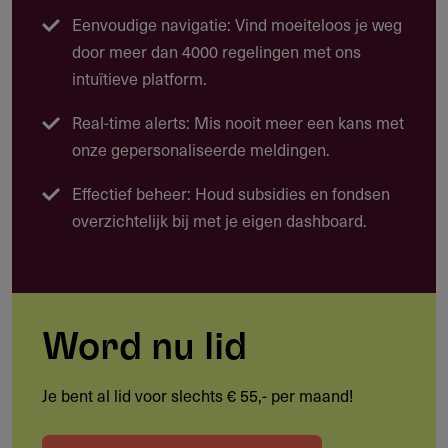
zorg voor mensen met een verstandelijke beperking.
Eenvoudige navigatie: Vind moeiteloos je weg
Coördinatie, programmamanagement en organisatie
door meer dan 4000 regelingen met ons
van de samenwerking
intuïtieve platform.
Tijdelijk inzetten van wetenschappelijke medewerkers
Real-time alerts: Mis nooit meer een kans met
om onderzoek te initiëren en te verbinden
onze gepersonaliseerde meldingen.
Ophalen, prioriteren en vertalen van kennisvragen uit
Effectief beheer: Houd subsidies en fondsen
praktijk en beleid
overzichtelijk bij met je eigen dashboard.
Tijdelijk vrijstellen van zorgverleners voor deelname
aan de werkplaats
Kennisdeling, implementatie en benutting van
ontwikkelde kennis
Word nu lid
Communicatie en kennisverspreiding via platforms en
Je bent al lid voor slechts € 55,- per maand!
bijeenkomsten
Monitoring, evaluatie en doorontwikkeling van de