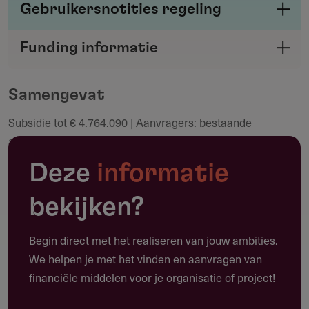
Gebruikersnotities regeling
Deel je kennis/ervaring over deze regeling of
Funding informatie
verstrekker met de Fondswervingonline
Deel deze pagina
community.
Samengevat
Subsidie tot € 4.764.090 | Aanvragers: bestaande
Maak een notitie
academische werkplaatsen | Deadline: 1 oktober 2026 |
Looptijd: 5 jaar
Deze
informatie
bekijken?
Toepassing
Begin direct met het realiseren van jouw ambities.
Waarvoor kun je deze subsidie gebruiken?
We helpen je met het vinden en aanvragen van
financiële middelen voor je organisatie of project!
Deze subsidie biedt per project tot € 4.764.090 voor het
versterken van de kennisinfrastructuur in de langdurige