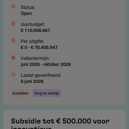
Status:
Open
Jaarbudget:
Restricties
€ 110.008.667
Wat wordt niet gesubsidieerd?
Per uitgifte
€ 0 - € 70.405.547
Het subsidiebedrag mag niet worden ingezet voor de
financiering van onderzoeksprojecten zelf.
Indientermijn:
juni 2026
-
oktober 2026
(Onderzoeks)projecten — hiervoor moet apart
financiering worden geworven
Laatst geverifieerd:
5 juni 2026
Staf die al op andere wijze financiering ontvangt,
bijvoorbeeld vanuit de universiteit
Subsidies
Zorg en welzijn
Het opvullen van weggevallen financiering van
cofinanciers
Subsidie tot € 500.000 voor
Exploitatiekosten van de werkplaats en de betrokken