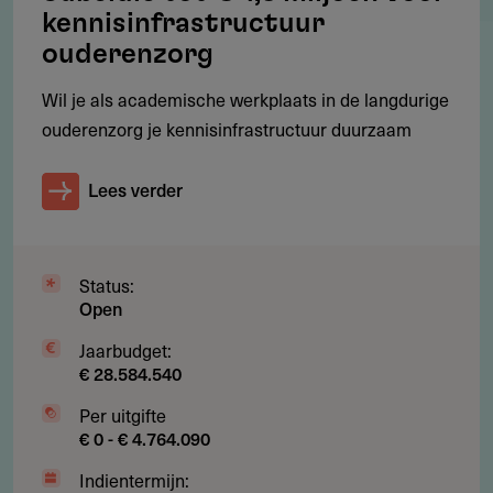
kennisinfrastructuur
minimaal 7 jaar
ouderenzorg
Wil je als academische werkplaats in de langdurige
ouderenzorg je kennisinfrastructuur duurzaam
Werkgebied
Waar is deze subsidie beschikbaar?
Lees verder
Nederland. Aanvragers moeten als publiekrechtelijke of
privaatrechtelijke rechtspersoon in het Koninkrijk der
Nederlanden gevestigd zijn.
Status:
Open
Jaarbudget:
€ 28.584.540
Voorwaarden
Per uitgifte
Welke voorwaarden gelden?
€ 0 - € 4.764.090
Een geformaliseerd, regionaal samenwerkingsverband
Indientermijn: