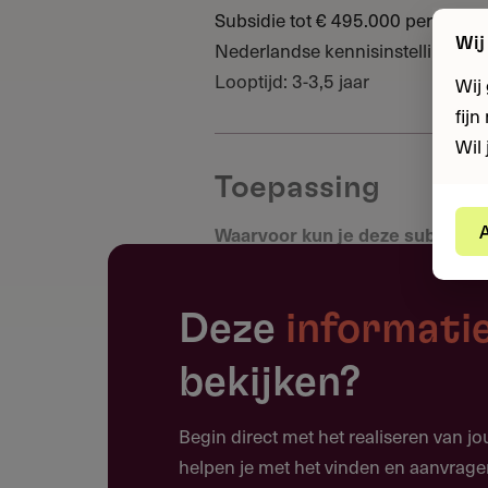
Subsidie tot € 495.000 per projec
Wij
Nederlandse kennisinstellingen |
Looptijd: 3-3,5 jaar
Wij
fij
Wil 
Toepassing
A
Waarvoor kun je deze subsidie
Deze subsidie biedt een in-kind 
geavanceerde onderzoekssoftware 
Deze
informati
Ontwikkeling en toepassing van
bekijken?
softwarebibliotheken
Verbetering van bestaande ond
Begin direct met het realiseren van j
Oplossing van methodologisch
helpen je met het vinden en aanvrage