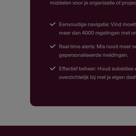
middelen voor je organisatie of projec
Organisatie van workshops, tr
software
Eenvoudige navigatie: Vind moeit
Research software verwijst naar d
meer dan 4000 regelingen met ons
beantwoorden van onderzoeksvra
onderzoeksdata en -resultaten. He
Real-time alerts: Mis nooit meer 
verstrekker op het gebied van soft
gepersonaliseerde meldingen.
dataverwerking of high perform
Effectief beheer: Houd subsidies
overzichtelijk bij met je eigen da
Doelgroep
Wie kan deze subsidie aanvrag
Onderzoekers verbonden aan een
aanvraag indienen als Lead Appli
De Lead Applicant moet een 