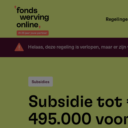
Overslaan
en
Hoofdnavigatie
naar
Regeling
de
inhoud
gaan
Helaas, deze regeling is verlopen, maar er zijn
Subsidies
Subsidie tot
495.000 voo