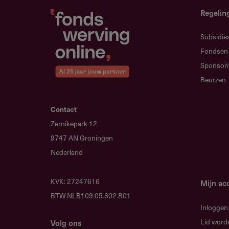
Regelin
De Lead Applicant moet een co
Aantoonbare kennis en ervarin
Subsidie
Fondsen
Minimale persoonlijke inzet v
Sponsor
Het onderzoeksteam moet mini
Beurzen
Nederlandse onderzoeksinstel
Onderzoekers van alle niveaus
Contact
Zernikepark 12
Publiek-private samenwerking i
9747 AN Groningen
De Lead Applicant mag slechts éé
Nederland
Lead Applicant betrokken zijn bi
opnieuw als Lead Applicant indi
KVK: 27247616
Mijn ac
BTW NLB109.05.802.B01
Inloggen
Lid word
Volg ons