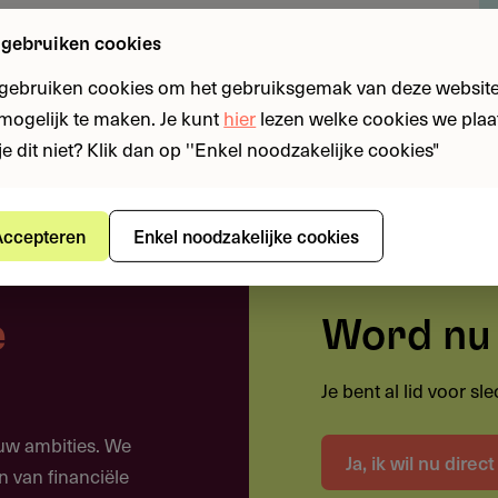
t (in-kind) | Aanvragers: onderzoekers aan
 gebruiken cookies
 Deadline Project Proposition: 30 maart 2026 |
 gebruiken cookies om het gebruiksgemak van deze website
n mogelijk te maken. Je kunt
hier
lezen welke cookies we plaa
je dit niet? Klik dan op ''Enkel noodzakelijke cookies"
ccepteren
Enkel noodzakelijke cookies
 gebruiken?
bijdrage van € 495.000 voor onderzoek dat
(research software) vereist.
e
Word nu 
 digitale tools zoals code, scripts, packages en
Je bent al lid voor s
erzoekssoftware voor bredere inzetbaarheid
ouw ambities. We
Ja, ik wil nu direc
e onderzoeksuitdagingen met digitale middelen
n van financiële