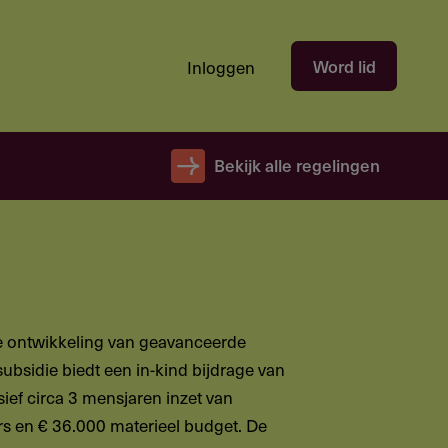
Hoofdnavigatie
Word lid
Inloggen
gebruikersectie
-
niet
Bekijk alle regelingen
ingelogd
de ontwikkeling van geavanceerde
bsidie biedt een in-kind bijdrage van
sief circa 3 mensjaren inzet van
s en € 36.000 materieel budget. De