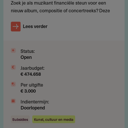
Zoek je als muzikant financiële steun voor een
Overijssel. Je woont in de provincie of hebt er je
nieuw album, compositie of concertreeks? Deze
beroepspraktijk.
Lees verder
Voorwaarden
Status:
Welke voorwaarden gelden?
Open
Inschrijving bij de Kamer van Koophandel (KvK)
Jaarbudget:
€ 474.658
Maximaal twee jaar actief in de kunstdiscipline
Per uitgifte
waarvoor je aanvraagt
€ 3.000
Je bent nog niet gestart met de activiteit
Indientermijn:
Het eigen product is binnen 12 maanden na verlening
Doorlopend
klaar
Subsidies
Kunst, cultuur en media
Maximaal één aanvraag per maker