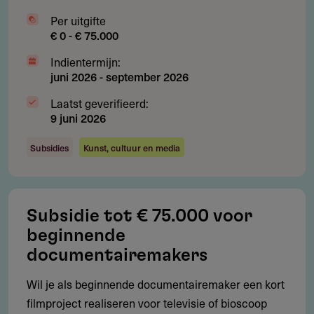
gebouwen en inventaris, administratiekosten of
Per uitgifte
abonnementen
€ 0 - € 75.000
Meer dan 50% van de begrote kosten aan apparatuur,
Indientermijn:
juni 2026
-
september 2026
workshops, opleiding en coaching
Laatst geverifieerd:
Producten waarvoor al eerder provinciale subsidie is
9 juni 2026
ontvangen
Subsidies
Kunst, cultuur en media
Subsidie
Subsidie tot € 75.000 voor
Hoeveel subsidie kun je aanvragen?
beginnende
Je ontvangt maximaal € 5.000 per aanvraag, tot 80% van
documentairemakers
de kosten die voor subsidie in aanmerking komen. Het
Wil je als beginnende documentairemaker een kort
subsidieplafond bedraagt € 75.000 voor 2026 en 2027
filmproject realiseren voor televisie of bioscoop
samen.