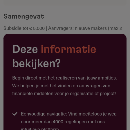
Deel deze pagina
community.
Samengevat
Subsidie tot € 5.000 | Aanvragers: nieuwe makers (max 2
Maak een notitie
jaar actief) | Doorlopend tot budget bereikt | Max 80% van
de kosten
Deze
informatie
bekijken?
Toepassing
Begin direct met het realiseren van jouw ambities.
Waarvoor kun je deze subsidie gebruiken?
We helpen je met het vinden en aanvragen van
financiële middelen voor je organisatie of project!
Deze subsidie biedt tot € 5.000 voor het ontwikkelen en
maken van een eerste eigen product door nieuwe
culturele makers. Een eigen product is een culturele uiting
Eenvoudige navigatie: Vind moeiteloos je weg
die eigendom wordt en blijft van de maker, en eventueel
door meer dan 4000 regelingen met ons
onder eigen label wordt geproduceerd.
intuïtieve platform.