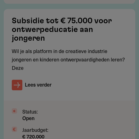
Voor het product is niet eerder provinciale subsidie
ontvangen
Subsidie tot € 75.000 voor
Minimaal 20% eigen bijdrage: eigen geld of eigen uren,
ontwerpeducatie aan
plus inzet van vrijwilligers, stagiairs en meewerkende
jongeren
studenten tegen € 15 per uur
Wil je als platform in de creatieve industrie
Bij staatssteun valt de subsidie onder de Algemene
jongeren en kinderen ontwerpvaardigheden leren?
Groepsvrijstellingsverordening (AGVV)
Deze
Lees verder
Restricties
Wat wordt niet gesubsidieerd?
Status:
Het presenteren van een bestaand artistiek product aan
Open
publiek
Jaarbudget:
€ 720.000
Normale exploitatiekosten zoals vaste kosten van