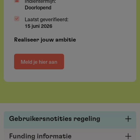
Indientermijn:
Doorlopend
Laatst geverifieerd:
15 juni 2026
Realiseer jouw ambitie
Meld je hier aan
Gebruikersnotities regeling
Deel je kennis/ervaring over deze regeling of
Funding informatie
verstrekker met de Fondswervingonline