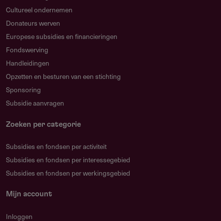
complete aanvragen.
Cultureel ondernemen
Donateurs werven
Wat moet ik meesturen?
Europese subsidies en financieringen
Een begroting en dekkingsplan in het verplichte format,
Fondswerving
een artistiek cv en zo nodig een bewijs van
Handleidingen
bankrekening of machtiging. Zie de aanvraagpagina
Opzetten en besturen van een stichting
voor het volledige overzicht.
Sponsoring
Hoe lang duurt de behandeling?
Subsidie aanvragen
De behandeltermijn is maximaal 13 weken na ontvangst
van een complete aanvraag.
Zoeken per categorie
Kan ik bezwaar maken bij afwijzing?
Subsidies en fondsen per activiteit
Ja. Op een afwijzing kun je onder de Algemene wet
Subsidies en fondsen per interessegebied
bestuursrecht (Awb) binnen 6 weken bezwaar maken bij
Subsidies en fondsen per werkingsgebied
de provincie Overijssel.
Mijn account
Inloggen