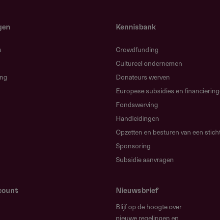
gdaanbod
iding, bijles of examentraining
gen
Kennisbank
inatie van professionals en vrijwilligers met
s
Crowdfunding
ardigheden.
Cultureel ondernemen
ing
Donateurs werven
Europese subsidies en financierin
Fondswerving
Handleidingen
aar?
Opzetten en besturen van een stich
n plaatsvinden in een Rotterdams gebied, met punten-
Sponsoring
n de beoordeling.
Subsidie aanvragen
count
Nieuwsbrief
Blijf op de hoogte over
nieuwe regelingen en