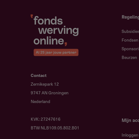
Welzijnsorganisaties met jeu
Aanbieders van huiswerkbegele
Regelin
De aanbieder bestaat uit een comb
Subsidie
pedagogische en didactische va
Fondsen
Sponsor
Beurzen
Werkgebied
Contact
Waar is deze subsidie beschikb
Zernikepark 12
Rotterdam. De activiteiten moete
9747 AN Groningen
voorrang voor specifieke wijken i
Nederland
KVK: 27247616
Mijn ac
BTW NLB109.05.802.B01
Voorwaarden
Inloggen