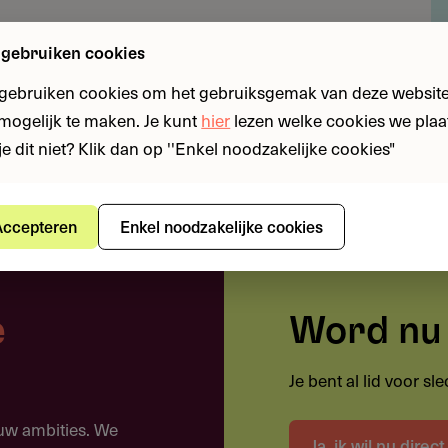
aar | Aanvragers: non-profit organisaties in Rotterdam
 gebruiken cookies
r met voorrang voor specifieke gebieden
 gebruiken cookies om het gebruiksgemak van deze website
n mogelijk te maken. Je kunt
hier
lezen welke cookies we plaa
je dit niet? Klik dan op ''Enkel noodzakelijke cookies"
 gebruiken?
ccepteren
Enkel noodzakelijke cookies
er schooljaar voor activiteiten buiten het reguliere
ersteuningsbehoeften helpen bij hun leerprestaties.
lingen die opgroeien in gezinnen waarin financiële
e
Word nu 
nnis en vaardigheden het leerpotentieel onder druk
Je bent al lid voor s
ingen in primair en voortgezet onderwijs
ouw ambities. We
Ja, ik wil nu direc