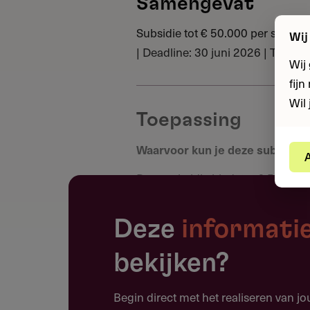
Samengevat
Subsidie tot € 50.000 per schoolj
Wij
| Deadline: 30 juni 2026 | Tende
Wij
fij
Wil 
Toepassing
Waarvoor kun je deze subsidie
A
Deze subsidie biedt tot € 50.000 p
onderwijs die leerlingen met ond
De activiteiten ondersteunen leer
Deze
informati
beperkingen of een gebrek aan ke
zetten.
bekijken?
Huiswerkbegeleiding voor leerl
Begin direct met het realiseren van j
Bijles, klassikaal gegeven