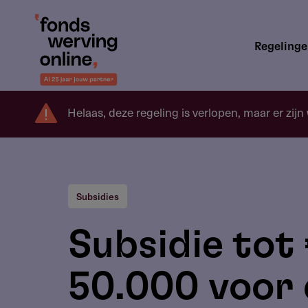
Overslaan
en
Hoofdnavigatie
naar
Regeling
de
inhoud
gaan
Helaas, deze regeling is verlopen, maar er zijn
Subsidies
Subsidie tot
50.000 voor 