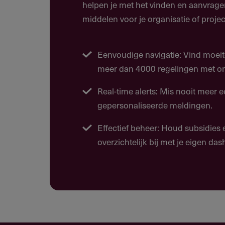
helpen je met het vinden en aanvrage
Examentraining
middelen voor je organisatie of projec
Klassikale trainingen voor oud
te ondersteunen
Eenvoudige navigatie: Vind moeit
meer dan 4000 regelingen met ons
Activiteiten gericht op het ve
onderwijsachterstanden
Real-time alerts: Mis nooit meer 
gepersonaliseerde meldingen.
Effectief beheer: Houd subsidies
Doelgroep
overzichtelijk bij met je eigen da
Wie kan deze subsidie aanvrag
Rechtspersonen zonder winstoogm
Rotterdam.
Stichtingen actief in onderwij