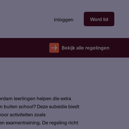
Hoofdnavigatie
Word lid
Inloggen
gebruikersectie
-
niet
Bekijk alle regelingen
ingelogd
terdam leerlingen helpen die extra
 buiten school? Deze subsidie biedt
oor activiteiten zoals
en examentraining. De regeling richt