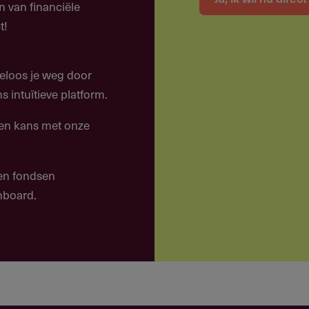
n van financiële
t!
ers en verzorgers om hun kinderen in het leerproces
eloos je weg door
 intuïtieve platform.
rgroten van leervaardigheden en het voorkomen van
een kans met onze
 en fondsen
shboard.
en?
erk die statutair zijn gevestigd in de gemeente
sondersteuning