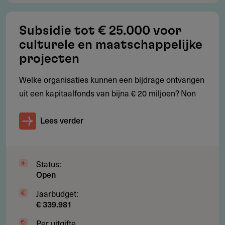
De subsidie kan geweigerd worden als het project niet
past of geen budget beschikbaar is.
Subsidie tot € 25.000 voor
culturele en maatschappelijke
projecten
Subsidie
Welke organisaties kunnen een bijdrage ontvangen
Hoeveel subsidie kun je aanvragen?
uit een kapitaalfonds van bijna € 20 miljoen? Non
Het subsidiebedrag is niet vastgesteld. Je moet minimaal
Lees verder
aanvragen. Het maximumbedrag hangt af van
1.000 euro
beschikbaar budget en je project.
Minimaal:
1.000 euro
Status:
Maximaal: afhankelijk van project en beschikbaar
Open
budget
Jaarbudget:
€ 339.981
Geen vast subsidieplafond
Per uitgifte