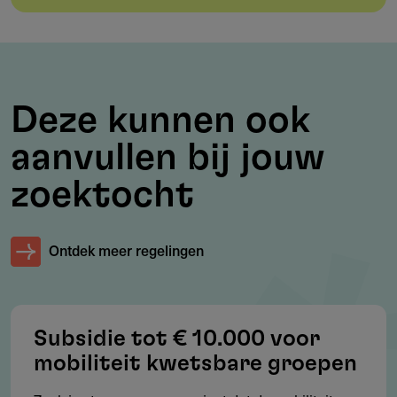
aanvragen.
Werkgebied
Deze kunnen ook
Waar is deze subsidie beschikbaar?
aanvullen bij jouw
Overijssel.
zoektocht
De activiteiten moeten in Overijssel plaatsvinden of
Overijssel ten goede komen.
Ontdek meer regelingen
Voorwaarden
Subsidie tot € 10.000 voor
Welke voorwaarden gelden?
mobiliteit kwetsbare groepen
Project past binnen provinciale beleidsdoelen