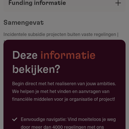
Funding informatie
verstrekker met de Fondswervingonline
Deel deze pagina
community.
Samengevat
Incidentele subsidie projecten buiten vaste regelingen |
Maak een notitie
Min 1.000 euro | 7 beleidsdoelen | Geen garantie op
toekenning
Deze
informatie
bekijken?
Toepassing
Begin direct met het realiseren van jouw ambities.
Waarvoor kun je deze subsidie gebruiken?
We helpen je met het vinden en aanvragen van
Deze algemene subsidie (ASV) ondersteunt projecten die
financiële middelen voor je organisatie of project!
passen binnen provinciale beleidsdoelen maar niet binnen
een bestaande subsidieregeling.
Eenvoudige navigatie: Vind moeiteloos je weg
Cultuur en sociale kwaliteit
door meer dan 4000 regelingen met ons