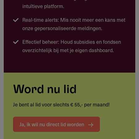
Kwaliteit openbaar bestuur
intuïtieve platform.
Milieu en energie
Real-time alerts: Mis nooit meer een kans met
Mobiliteit (verkeer en vervoer)
onze gepersonaliseerde meldingen.
Regionale economie
Effectief beheer: Houd subsidies en fondsen
overzichtelijk bij met je eigen dashboard.
Ruimtelijk ordening en waterbeheer
Vitaal platteland
Word nu lid
Doelgroep
Wie kan deze subsidie aanvragen?
Je bent al lid voor slechts € 55,- per maand!
Organisaties en personen met projecten die bijdragen
aan provinciale beleidsdoelen.
Ja, ik wil nu direct lid worden
Zowel non-profit, bedrijven als particulieren kunnen