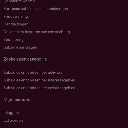
Donateurs werven
Eenmalige activiteiten zonder duurzame component
Europese subsidies en financieringen
Reis- of verblijfskosten zonder projectmatige
Fondswerving
onderbouwing
Handleidingen
Opzetten en besturen van een stichting
Sponsoring
Subsidie aanvragen
Subsidie
Zoeken per categorie
Hoeveel subsidie kun je aanvragen?
Subsidies en fondsen per activiteit
De subsidie is afhankelijk van het project en het
Subsidies en fondsen per interessegebied
beschikbare budget.
Subsidies en fondsen per werkingsgebied
Het is goed om te weten dat het fonds zich richt op
kleinschalige initiatieven.
Mijn account
Inloggen
Lid worden
Subsidieadvies