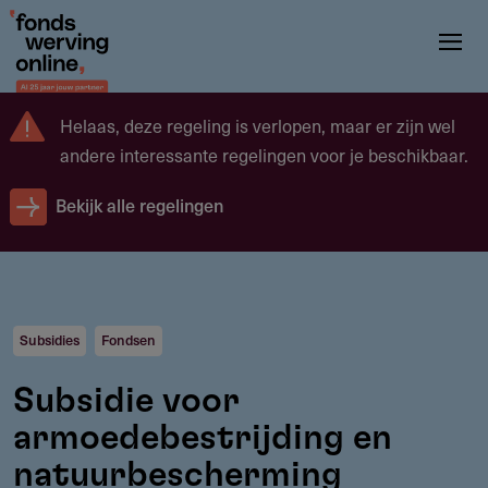
Overslaan
en
naar
de
Helaas, deze regeling is verlopen, maar er zijn wel
inhoud
andere interessante regelingen voor je beschikbaar.
gaan
Bekijk alle regelingen
Subsidies
Fondsen
Subsidie voor
armoedebestrijding en
natuurbescherming