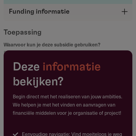
Deel je kennis/ervaring over deze regeling of
Funding informatie
verstrekker met de Fondswervingonline
Deel deze pagina
community.
Toepassing
Waarvoor kun je deze subsidie gebruiken?
Maak een notitie
Deze regeling ondersteunt projecten die armoede
bestrijden, toegang tot onderwijs en gezondheidszorg
Deze
informatie
verbeteren, of natuur en milieu duurzaam bevorderen. Het
gaat om directe hulp aan individuen of ondersteuning van
bekijken?
gemeenschapsinitiatieven met maatschappelijke impact.
De nadruk ligt op praktische toepasbaarheid, educatie en
Begin direct met het realiseren van jouw ambities.
duurzame verandering.
We helpen je met het vinden en aanvragen van
financiële middelen voor je organisatie of project!
Welke projecten komen in aanmerking?
Onderwijsfinanciering voor kansarme kinderen
Eenvoudige navigatie: Vind moeiteloos je weg