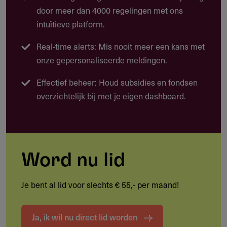
Lokale voorlichtingscampagnes over voeding en
door meer dan 4000 regelingen met ons
gezondheid
intuïtieve platform.
Herbebossing of ecologische landbouwinitiatieven
Real-time alerts: Mis nooit meer een kans met
Trainingen voor zelfredzaamheid en ondernemerschap
onze gepersonaliseerde meldingen.
Basisgezondheidszorg voor kwetsbare doelgroepen
Effectief beheer: Houd subsidies en fondsen
Wat zijn praktijkvoorbeelden van projecten?
overzichtelijk bij met je eigen dashboard.
Opleidingskosten voor 2 kinderen in Tanzania
Voorlichting over ondervoeding en zelfredzaamheid in
Oeganda via Bivamuntuyo
Word nu lid
Je bent al lid voor slechts € 55,- per maand!
Doelgroep
Wie komt in aanmerking?
Ja, ik wil nu direct lid worden