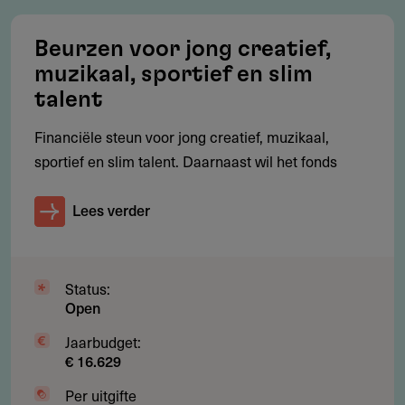
Bijlagen
Beurzen voor jong creatief,
muzikaal, sportief en slim
Subsidieregeling topsportevenementen 2024–
1.17 MB
2028
talent
Financiële steun voor jong creatief, muzikaal,
sportief en slim talent. Daarnaast wil het fonds
Gebruikersnotities
Lees verder
regeling/verstrekker
Deel je kennis/ervaring over deze regeling of
Status:
verstrekker met de Fondswervingonline community.
Open
Jaarbudget:
€ 16.629
Per uitgifte
Relevante links