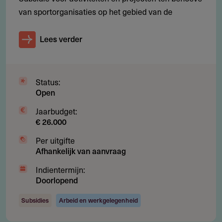
van sportorganisaties op het gebied van de
Aanvragen
Lees verder
Online, via de website van de verstrekker (zie links)
Status:
Aanvragen kunnen tot maximaal 36 maanden voor
Open
aanvang van het evenement worden ingediend.
Jaarbudget:
Vereist gebruik van een vastgesteld formulier en
€ 26.000
aanvullende documentatie die de haalbaarheid en
Per uitgifte
maatschappelijke waarde van het evenement aantoont​​.
Afhankelijk van aanvraag
Indientermijn:
Indientermijn
Doorlopend
3 april 2024
-
1 januari 2029
Subsidies
Arbeid en werkgelegenheid