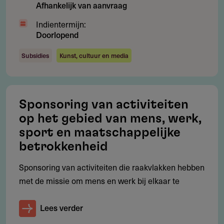
Afhankelijk van aanvraag
Subsidieloket
Indientermijn:
Doorlopend
Subsidies
Kunst, cultuur en media
Contact
Dienst Uitvoering Subsidies aan Instellingen (DUS-I)
Postbus 16006
Sponsoring van activiteiten
2500 BA
Den Haag
op het gebied van mens, werk,
Nederland
sport en maatschappelijke
SZWsubsidies@minvws.nl
betrokkenheid
https://www.dus-i.nl
Sponsoring van activiteiten die raakvlakken hebben
met de missie om mens en werk bij elkaar te
Lees verder