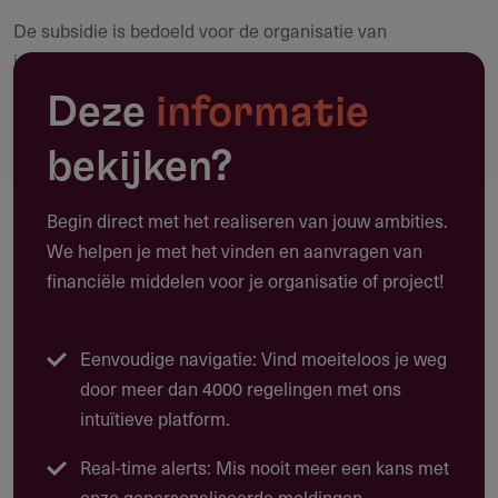
De subsidie is bedoeld voor de organisatie van
Maak een notitie
internationale topsportevenementen die:
Niet jaarlijks in Nederland plaatsvinden;
Deze
informatie
Bijdragen aan het nationale topsportbeleid;
bekijken?
Een internationale aard hebben en gericht zijn op
talenten en/of senioren, met of zonder handicap.
Begin direct met het realiseren van jouw ambities.
We helpen je met het vinden en aanvragen van
financiële middelen voor je organisatie of project!
Doelgroep
Eenvoudige navigatie: Vind moeiteloos je weg
Nationale sportbonden en evenementenorganisatoren.
door meer dan 4000 regelingen met ons
intuïtieve platform.
Real-time alerts: Mis nooit meer een kans met
Werkgebied
onze gepersonaliseerde meldingen.