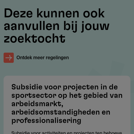
Evenementen zonder erkende internationale
Deze kunnen ook
sportfederatie of zonder Nederlandse deelname komen
aanvullen bij jouw
niet in aanmerking.
zoektocht
Subsidie
Ontdek meer regelingen
Voor 2024: €47 miljoen.
Voor de jaren 2025 tot en met 2028 jaarlijks: €91 miljoen​​
.
Subsidie voor projecten in de
sportsector op het gebied van
Bedrag per aanvraag
arbeidsmarkt,
arbeidsomstandigheden en
Varieert afhankelijk van het type evenement, met een
professionalisering
maximum variërend van €2 miljoen tot €25 miljoen​​.
Subsidie voor activiteiten en projecten ten behoeve