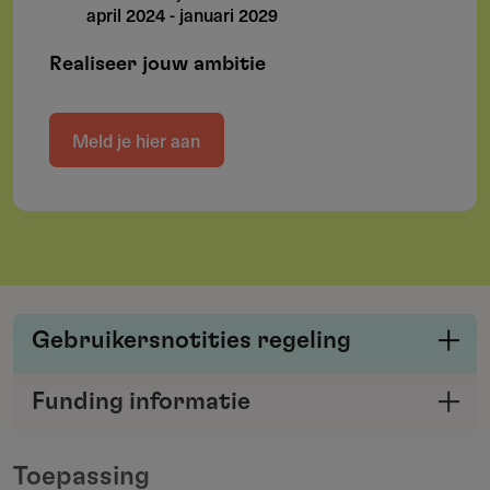
april 2024
-
januari 2029
Realiseer jouw ambitie
Meld je hier aan
Gebruikersnotities regeling
Deel je kennis/ervaring over deze regeling of
Funding informatie
verstrekker met de Fondswervingonline
Deel deze pagina
community.
Toepassing