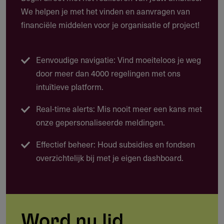
Christengroepen in Centraal- en Oost Europa
We helpen je met het vinden en aanvragen van
financiële middelen voor je organisatie of project!
Roze vieringen op Roze Zaterdag
De kranslegging namens de LHBT-beweging bij het
Eenvoudige navigatie: Vind moeiteloos je weg
homomonument, elk jaar op 4 mei in Amsterdam
door meer dan 4000 regelingen met ons
Diverse themadagen van het LKP
intuïtieve platform.
Ondersteuning bij de ontwikkeling van boeken die een
Real-time alerts: Mis nooit meer een kans met
relatie hebben met de christelijke LHBT-beweging
onze gepersonaliseerde meldingen.
Boekpresentaties, zoals voor het boekje Coming out
churches.
Effectief beheer: Houd subsidies en fondsen
overzichtelijk bij met je eigen dashboard.
Doelgroep
Niet commerciële rechtspersonen, zoals stichtingen en
Word nu lid
verenigingen.