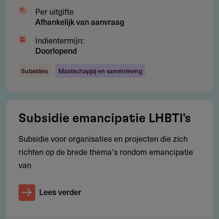
Per uitgifte
Deel je kennis/ervaring over deze regeling of
Afhankelijk van aanvraag
verstrekker met de Fondswervingonline community.
Indientermijn:
Doorlopend
Subsidies
Maatschappij en samenleving
Contact
Stichting Menno Mulder Fonds
Subsidie emancipatie LHBTI's
Nieuwe Herengracht 49
Subsidie voor organisaties en projecten die zich
1011 RN
Amsterdam
richten op de brede thema's rondom emancipatie
Nederland
van
RSIN number: 805259326.
mmf@lkp-web.nl
Lees verder
http://www.mennomulderfonds.nl/