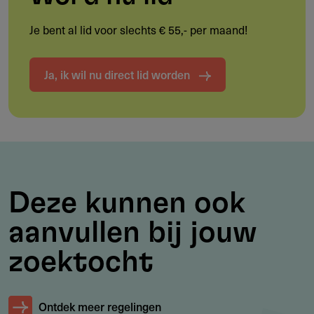
Je bent al lid voor slechts € 55,- per maand!
Werkgebied
Ja, ik wil nu direct lid worden
De doelgroep beperkt zich niet tot Nederland, maar de
ondersteuning kan ook elders plaatsvinden, mits de
referenties voor het bestuur van het fonds voldoende zijn.
Deze kunnen ook
Voorwaarden
aanvullen bij jouw
De activiteiten dienen verbonden te zijn met de christelijke
LHBT’ers (
lesbische, homo, biseksuele, transgender)
zoektocht
organisaties en groepen.
Ontdek meer regelingen