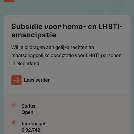
Subsidie
Per jaar is er ca. € 4.665 beschkibaar.
Subsidie voor homo- en LHBTI-
emancipatie
Wil je bijdragen aan gelijke rechten en
Aanvragen
maatschappelijke acceptatie voor LHBTI-personen
Per e-mail.
in Nederland
Meesturen
De aanvraag dient vergezeld te gaan van een begroting,
Lees verder
dekkingsplan en minimaal twee referenties.
Status:
Open
Jaarbudget:
Gebruikersnotities
€ 92.742
regeling/verstrekker