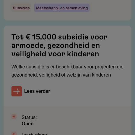
(zorgvuldigheidstoets) door het bestuur
Subsidies
Maatschappij en samenleving
Donatie wordt uitsluitend besteed aan het doel
waarvoor deze is verstrekt
Begunstigde rapporteert over voortgang en behaalde
Tot € 15.000 subsidie voor
resultaten
armoede, gezondheid en
veiligheid voor kinderen
Donatie wordt schriftelijk vastgelegd
Welke subsidie is er beschikbaar voor projecten die
gezondheid, veiligheid of welzijn van kinderen
Restricties
Lees verder
Wat wordt niet gesubsidieerd?
Restricties worden niet expliciet opgesomd door de
verstrekker. Projecten die de quickscan niet positief
Status:
Open
doorlopen komen niet in aanmerking voor een
vooraanvraag.
Jaarbudget: