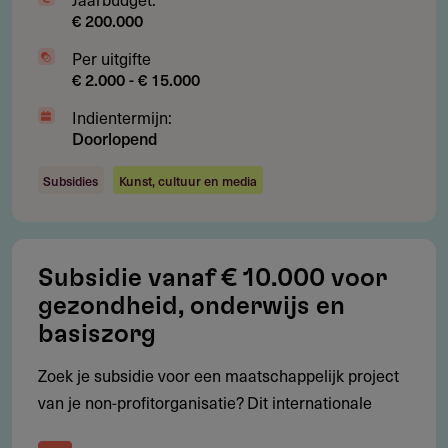
€ 200.000
Per uitgifte
€ 2.000 - € 15.000
Subsidie
Indientermijn:
Hoeveel subsidie kun je aanvragen?
Doorlopend
Specifieke donatiebedragen en het jaarbudget worden niet
Subsidies
Kunst, cultuur en media
openbaar vermeld. Het bestuur bepaalt per project het
bedrag na due diligence onderzoek.
Bedrag per donatie: niet vermeld
Subsidie vanaf € 10.000 voor
Totaalbudget per jaar: niet vermeld
gezondheid, onderwijs en
basiszorg
In 2024 ondersteunde het fonds veertig organisaties
Zoek je subsidie voor een maatschappelijk project
van je non-profitorganisatie? Dit internationale
Subsidieadvies