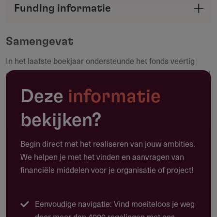
Funding informatie
verstrekker met de Fondswervingonline
Deel deze pagina
community.
Samengevat
In het laatste boekjaar ondersteunde het fonds veertig
Maak een notitie
organisaties | Aanvragers: maatschappelijke organisaties |
Aanvragen: doorlopend | Start met quickscan
Deze
informatie
bekijken?
Toepassing
Begin direct met het realiseren van jouw ambities.
Waarvoor kun je deze subsidie gebruiken?
We helpen je met het vinden en aanvragen van
financiële middelen voor je organisatie of project!
Dit privaat vermogensfonds biedt donaties aan
organisaties die werken aan een eerlijkere, duurzamere en
gezondere wereld op drie focusgebieden: mens, natuur en
Eenvoudige navigatie: Vind moeiteloos je weg
cultuur. Specifieke bedragen worden niet openbaar
door meer dan 4000 regelingen met ons