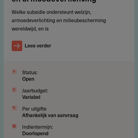
scope.
Welke subsidie ondersteunt welzijn,
armoedeverlichting en milieubescherming
wereldwijd, en is
Voorwaarden
Lees verder
Welke voorwaarden gelden?
Project past binnen een van de drie focusgebieden:
mens, natuur of cultuur
Status:
Aanvrager is een organisatie met een maatschappelijk
Open
doel
Jaarbudget:
Variabel
Project is effectief en schaalbaar met blijvende
positieve impact
Per uitgifte
Afhankelijk van aanvraag
Aanvrager doorloopt eerst de quickscan met positief
resultaat
Indientermijn:
Doorlopend
Project doorstaat een due diligence onderzoek