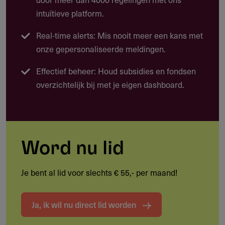
vermeld.
intuïtieve platform.
Mens: kansengelijkheid, educatie en rechten van
Real-time alerts: Mis nooit meer een kans met
gemarginaliseerde kwetsbare kinderen en vrouwen
onze gepersonaliseerde meldingen.
Natuur: behoud en herstel van ecosystemen,
Effectief beheer: Houd subsidies en fondsen
bescherming van zeeën en oceanen tegen
overzichtelijk bij met je eigen dashboard.
(plastic)vervuiling
Cultuur: versterking van een toegankelijk, participatief
en toekomstbestendig cultuurklimaat
Word nu lid
Doelgroep
Je bent al lid voor slechts € 55,- per maand!
Wie kan deze subsidie aanvragen?
Ja, ik wil nu direct lid worden
Organisaties, stichtingen en projecten met een
maatschappelijk doel binnen de thema's mens, natuur of