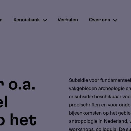
en
Kennisbank
Verhalen
Over ons
 o.a.
Subsidie voor fundamenteel
vakgebieden archeologie en 
er subsidie beschikbaar vo
l
proefschriften en voor ond
bijeenkomsten op het gebie
p het
antropologie in Nederland,
workshops, colloquia. De s