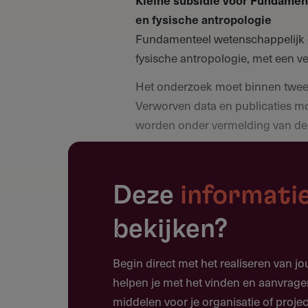
Kleine subsidie voor Fundamen
en fysische antropologie
Fundamenteel wetenschappelijk 
fysische antropologie, met een v
Het onderzoek moet binnen twee j
Verworven data en publicaties m
worden onder vermelding van de 
Grote subsidie voor Fundament
en fysische antropologie
Vernieuwend fundamenteel weten
Deze
informati
archeologie en de fysische antropo
bekijken?
internationale) wetenschappelijke 
slechts in bijzondere gevallen 
Begin direct met het realiseren van j
de wetenschappelijk meerwaarde 
helpen je met het vinden en aanvrage
Het onderzoek moet binnen twee j
middelen voor je organisatie of projec