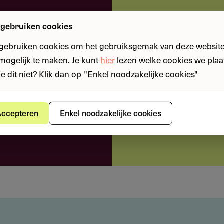
oeten via open
access
beschikbaar gesteld
bijdrage van het fonds.
 gebruiken cookies
eloos je weg door
 intuïtieve platform.
 gebruiken cookies om het gebruiksgemak van deze website
n mogelijk te maken. Je kunt
hier
lezen welke cookies we plaa
een kans met onze
je dit niet? Klik dan op ''Enkel noodzakelijke cookies"
 zoals stichtingen en verenigingen, onderzoekers.
 en fondsen
ccepteren
Enkel noodzakelijke cookies
shboard.
ebben op:
rzeese Gebiedsdelen, binnen de tijdvakken
Nabije Oosten, binnen de tijdvakken Paleolithicum-