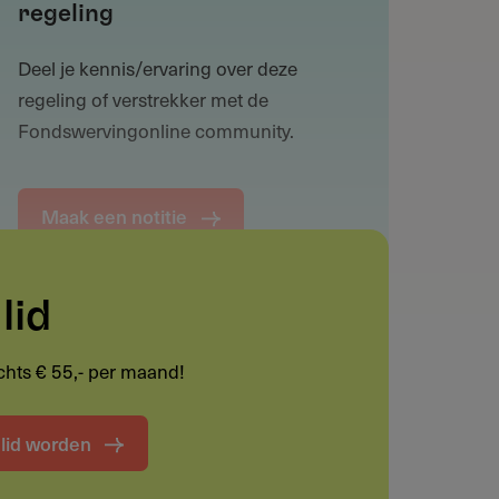
regeling
Deel je kennis/ervaring over deze
regeling of verstrekker met de
Fondswervingonline community.
Maak een notitie
lid
Funding informatie
lechts € 55,- per maand!
Deel deze pagina
t lid worden