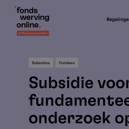
Overslaan
en
Hoofdnavigatie
naar
Regeling
de
inhoud
gaan
Subsidies
Fondsen
Subsidie voor
fundamentee
onderzoek o