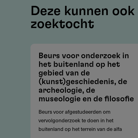
Midden Bronstijd
Deze kunnen ook 
Overige gebieden, betrekking 
zoektocht
voorgeschiedenis, het Paleoli
Voorwaarden
Beurs voor onderzoek in
het buitenland op het
Kleine subsidie voor Fundamen
gebied van de
en fysische antropologie
(kunst)geschiedenis, de
Uit de aanvraag moet duidelijk 
archeologie, de
Wat de meerwaarde is van het 
museologie en de filosofie
karakter) en op welke wijze 
verkregen
Beurs voor afgestudeerden om
vervolgonderzoek te doen in het
Binnen welk groter onderzoeks
buitenland op het terrein van de alfa
inbedding)