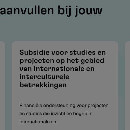
aanvullen bij jouw
hebbend op de periode van de vroegste
thicum
Subsidie voor studies en
projecten op het gebied
teel onderzoek in de vakgebieden van archeologie
van internationale en
interculturele
worden:
betrekkingen
voorgestelde onderzoek (inclusief het vernieuwende
op nieuwe onderzoeksvragen een antwoord wordt
Financiële ondersteuning voor projecten
en studies die inzicht en begrip in
kader de voorgestelde aanvraag valt (de inhoudelijke
internationale en