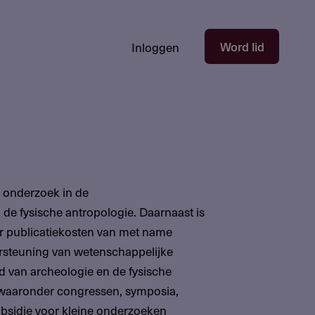
Hoofdnavigatie
Word lid
Inloggen
gebruikersectie
-
niet
ingelogd
 onderzoek in de
de fysische antropologie. Daarnaast is
or publicatiekosten van met name
ersteuning van wetenschappelijke
d van archeologie en de fysische
 waaronder congressen, symposia,
ubsidie voor kleine onderzoeken