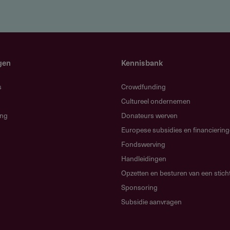
instelling, gefinancierd kan worden
n in de kosten (of om welke bijdrage deze zijn
gen
Kennisbank
s zijn voorzien binnen het project
amheden zijn van de uitvoerders van het onderzoek.
s
Crowdfunding
Cultureel ondernemen
ing
Donateurs werven
Europese subsidies en financierin
Fondswerving
teel onderzoek in de vakgebieden van archeologie
Handleidingen
Opzetten en besturen van een stich
Sponsoring
Subsidie aanvragen
eringen, radiometrisch onderzoek, computer