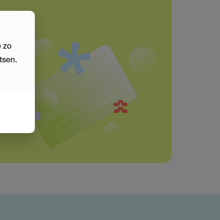
 zo
tsen.