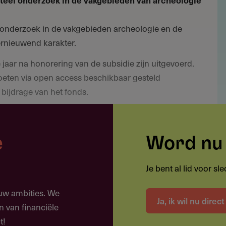
teel onderzoek in de vakgebieden van archeologie
onderzoek in de vakgebieden archeologie en de
ernieuwend karakter.
aar na honorering van de subsidie zijn uitgevoerd.
oeten via open access beschikbaar gesteld
bijdrage van het fonds.
eel onderzoek in de vakgebieden van archeologie
schappelijk onderzoek in de vakgebieden
e
Word nu 
logie dat zeer duidelijk van grote (inclusief:
Je bent al lid voor s
importantie is. Dit is een vorm van subsidie die
zal worden toegekend en zorgvuldige onderbouwing van
ouw ambities. We
van het voorgestelde onderzoek behoeft.
Ja, ik wil nu direc
n van financiële
aar na honorering van de subsidie zijn uitgevoerd.
t!