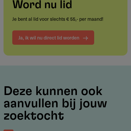
Word nu lid
Toegang tot schoon drinkwater en sanitatie in
kwetsbare regio’s
Je bent al lid voor slechts € 55,- per maand!
Verbetering van preventieve, curatieve of
revalidatiezorg
Ja, ik wil nu direct lid worden
Onderwijs- en vakopleidingsprogramma’s voor kinderen
en jongeren
Projecten die armoede, uitsluiting of ongelijkheid
structureel aanpakken
Deze kunnen ook
Doelgroep
aanvullen bij jouw
Wie kan een aanvraag indienen?
zoektocht
Nederlandse stichtingen met een ANBI-status
Belgische verenigingen zonder winstoogmerk (vzw’s)