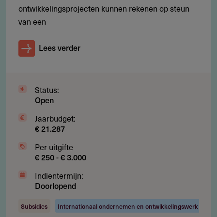
ontwikkelingsprojecten kunnen rekenen op steun
van een
Restricties
Lees verder
Waarvoor kun je geen financiering aanvragen?
Projecten met cofinanciering
Individuele hulpvragen, sponsorverzoeken of
Status:
crowdfunding
Open
Projecten met een commercieel belang of social-
Jaarbudget:
€ 21.287
enterprise-karakter
Organisaties in de opstartfase (jonger dan twee jaar)
Per uitgifte
€ 250 - € 3.000
Promotieactiviteiten of wetenschappelijk onderzoek
Indientermijn:
Uitbreiding van reeds goedlopende reguliere activiteiten
Doorlopend
Projecten gericht op het Nederlandse zorglandschap
Subsidies
Internationaal ondernemen en ontwikkelingswerk
die vallen onder het programma ‘Beter Gezond & Beter