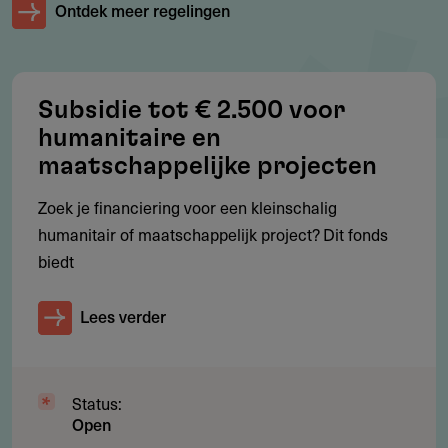
Ontdek meer regelingen
Internationale projecten via een Nederlandse of
Belgische aanvragende organisatie
De aanvragende organisatie is minimaal twee jaar actief
Subsidie tot € 2.500 voor
en heeft aantoonbare resultaten binnen het thema of het
humanitaire en
land van de aanvraag.
maatschappelijke projecten
Zoek je financiering voor een kleinschalig
humanitair of maatschappelijk project? Dit fonds
Werkgebied
biedt
Waar geldt deze regeling?
De financiering is beschikbaar voor projecten in
Lees verder
Nederland en internationaal. Het fonds ondersteunt
projecten wereldwijd, met aanvullende aandacht voor
Nederland, België en het Caribisch gebied.
Status:
Open