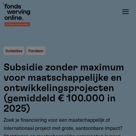
Overslaan
en
naar
de
inhoud
gaan
Subsidies
Fondsen
Subsidie zonder maximum
voor maatschappelijke en
ontwikkelingsprojecten
(gemiddeld € 100.000 in
2025)
Zoek je financiering voor een maatschappelijk of
internationaal project met grote, aantoonbare impact?
Stichtingen en maatschappelijke organisaties kunnen