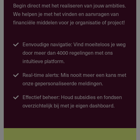
onderwijs, maatschappij en internationaal
Begin direct met het realiseren van jouw ambities.
ontwikkelingswerk.
We helpen je met het vinden en aanvragen van
financiële middelen voor je organisatie of project!
Welke projecten komen in aanmerking?
Zorgprojecten voor kwetsbare doelgroepen, zoals
kinderen, mensen met een beperking of mensen in
Eenvoudige navigatie: Vind moeiteloos je weg
armoede
door meer dan 4000 regelingen met ons
intuïtieve platform.
Onderwijsprojecten die bijdragen aan duurzame
kansen, ontwikkeling en zelfstandigheid
Real-time alerts: Mis nooit meer een kans met
onze gepersonaliseerde meldingen.
Maatschappelijke projecten gericht op inclusie,
bestaanszekerheid en gelijke kansen
Effectief beheer: Houd subsidies en fondsen
Internationale ontwikkelingsprojecten met sterke lokale
overzichtelijk bij met je eigen dashboard.
verankering, bijvoorbeeld op het gebied van WASH,
gezondheidszorg, onderwijs of inkomenszekerheid
Wat zijn praktijkvoorbeelden van projecten?