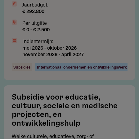
Jaarbudget:
€ 292.800
Voorwaarden
Per uitgifte
Welke voorwaarden gelden voor deze financiering?
€ 0 - € 2.500
Het project heeft een duidelijke maatschappelijke
Indientermijn:
doelstelling en meetbare impact
mei 2026
-
oktober 2026
november 2026
-
april 2027
Het project is concreet en kan na afronding zelfstandig
voortbestaan
Subsidies
Internationaal ondernemen en ontwikkelingswerk
De organisatie bestaat minimaal twee jaar
Minimaal 95% van het budget wordt besteed aan de
doelstelling van de organisatie
Subsidie voor educatie,
cultuur, sociale en medische
De aanvraag is volledig in het Nederlands opgesteld
projecten, en
De AFAS Foundation is de enige financier van het
ontwikkelingshulp
project
Welke culturele, educatieve, zorg- of