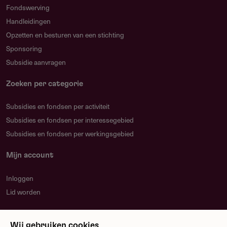
Fondswerving
Handleidingen
Opzetten en besturen van een stichting
Sponsoring
Subsidie aanvragen
Zoeken per categorie
Subsidies en fondsen per activiteit
Subsidies en fondsen per interessegebied
Subsidies en fondsen per werkingsgebied
Mijn account
Inloggen
Lid worden
Nieuwsbrief
Wij gebruiken cookies