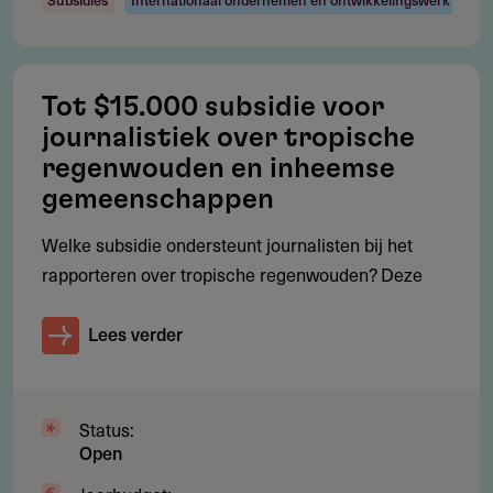
liquiditeitsproblemen of noodfinanciering
Financiering
Tot $15.000 subsidie voor
journalistiek over tropische
Maximaal circa $ 1.000.000 (afhankelijk van
regenwouden en inheemse
projectomvang en beoordeling)
gemeenschappen
Welke subsidie ondersteunt journalisten bij het
rapporteren over tropische regenwouden? Deze
Advies
Zorg voor een volledig en onderbouwd businessplan
Lees verder
met duidelijke impactdoelen en financiële analyse.
Redactionele onafhankelijkheid moet aantoonbaar zijn.
Status:
Gebruik de Engelstalige aanvraagformulieren en zorg
Open
voor nauwkeurige documentatie.