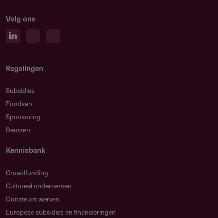
Media Development Investment Fund (MDIF)
Financieringsprogramma
Volg ons
Contact
Regelingen
Subsidies
MDIF (Media Development Investment Fund)
Fondsen
37 West 20th Street, Suite 801
Sponsoring
NY 10011
,
NY
NY 10011
Beurzen
Verenigde Staten
mdif@mdif.org
Kennisbank
https://www.mdif.org/
Crowdfunding
Cultureel ondernemen
Donateurs werven
Europese subsidies en financieringen