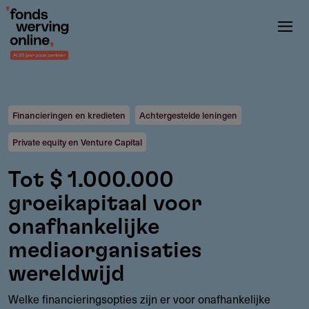
Overslaan
en
naar
de
inhoud
gaan
Financieringen en kredieten
Achtergestelde leningen
Private equity en Venture Capital
Tot $ 1.000.000
groeikapitaal voor
onafhankelijke
mediaorganisaties
wereldwijd
Welke financieringsopties zijn er voor onafhankelijke