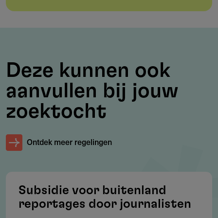
Doelgroep
Non-profit, bedrijven, onderzoekers
Deze kunnen ook
Werkgebied
aanvullen bij jouw
Internationaal – met focus op landen met mediabeperking,
democratische transitie of informatiearmoede
zoektocht
Ontdek meer regelingen
Voorwaarden
Onafhankelijk van overheid en andere belangengroepen
Geregistreerde en gelicenseerde mediabedrijven
Subsidie voor buitenland
Reputatie van redactionele onafhankelijkheid en
reportages door journalisten
journalistieke integriteit