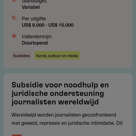
Jaarbudget:
Variabel
Per uitgifte
Aanvragen
US$ 8.000 - US$ 15.000
Aanvragen verlopen via een Engelstalig formulier op de
Indientermijn:
website van het fonds (zie links)
Doorlopend
Na een eerste beoordeling volgt een stapsgewijs traject:
Subsidies
Kunst, cultuur en media
Stappenplan voor de aanvraag
Subsidie voor noodhulp en
Invullen van het formulier
juridische ondersteuning
Beoordeling op basis van basiscriteria en
journalisten wereldwijd
landgoedkeuring
Wereldwijd worden journalisten geconfronteerd
Programmatic approval door de Board of Directors
met geweld, repressie en juridische intimidatie. Dit
Opstellen van een gedetailleerd businessplan met
ondersteuning van MDIF-experts