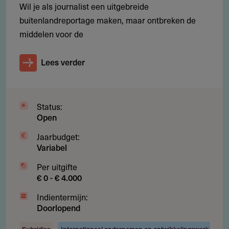
Wil je als journalist een uitgebreide
Minimaal één jaar operationeel (tenzij gemotiveerd
buitenlandreportage maken, maar ontbreken de
anders)
middelen voor de
Geen toegang tot commerciële financiering zonder
Lees verder
redactionele risico's
Bekwaam managementteam en solide businessplan
Status:
Open
Restricties
Jaarbudget:
Variabel
Geen eigenaarschap door overheid, buitenlandse
rechtspersonen of politieke belangen
Per uitgifte
€ 0 - € 4.000
Alleen media in landen die door het bestuur van MDIF
zijn goedgekeurd
Indientermijn:
Doorlopend
Financiering niet geschikt voor acute
Subsidies
Internationaal ondernemen en ontwikkelingswerk