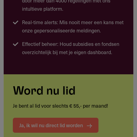
door meer dan 4000 regelingen met ons
zonder redactionele compromissen.
intuïtieve platform.
Ook organisaties die werken met niet-Engelstalige
Real-time alerts: Mis nooit meer een kans met
doelgroepen komen in aanmerking, zolang de aanvraag in
onze gepersonaliseerde meldingen.
het Engels is.
Effectief beheer: Houd subsidies en fondsen
overzichtelijk bij met je eigen dashboard.
Mogelijke projecten
Bedrijfsuitbreiding of nieuwe mediaproducten
Investeringen in digitale infrastructuur
Redactionele versterking of opleiding
Word nu lid
Marketing en distributieverbetering
Je bent al lid voor slechts € 55,- per maand!
Ontwikkeling van nieuwe verdienmodellen
Ja, ik wil nu direct lid worden