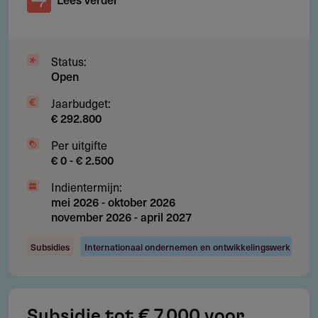
Subsidieadvies
Benadruk de maatschappelijke urgentie en meetbare
impact van je project.
Status:
Leg verband met eerder gesteunde initiatieven zoals
Open
Think Equal of City of Joy.
Jaarbudget:
€ 292.800
Zorg voor een helder activiteitenplan, impactmeting en
financiële transparantie.
Per uitgifte
€ 0 - € 2.500
Meerjarige projecten vereisen onderbouwing over
continuïteit en resultaatbeoordeling.
Indientermijn:
mei 2026
-
oktober 2026
november 2026
-
april 2027
Subsidies
Internationaal ondernemen en ontwikkelingswerk
FAQ
Wat is het maximale subsidiebedrag per
project?
Subsidie tot € 7.000 voor