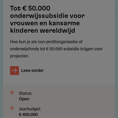
wereldwijde educatieve netwerken.
Tot € 50.000
Projecten buiten deze regio’s komen in aanmerking mits
onderwijssubsidie voor
ze bijdragen aan de doelstellingen van de Foundation.
vrouwen en kansarme
kinderen wereldwijd
Hoe kun je als non-profitorganisatie of
Voorwaarden
onderwijsfonds tot € 50.000 subsidie krijgen voor
projecten
Project moet bijdragen aan één van de vier thema’s
Transparante financiële verslaglegging verplicht
Lees verder
Doelstellingen en impact moeten meetbaar zijn
Meerjarig partnerschap is gewenst bij grotere projecten
Status:
Open
Jaarbudget:
Restricties
€ 400.000