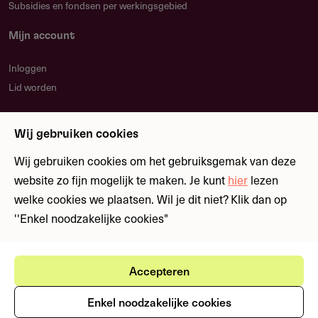
Subsidies en fondsen per werkingsgebied
Mijn account
Inloggen
Lid worden
Nieuwsbrief
Wij gebruiken cookies
Blijf op de hoogte over nieuwe regelingen en
fondsen
Wij gebruiken cookies om het gebruiksgemak van deze
website zo fijn mogelijk te maken. Je kunt
hier
lezen
welke cookies we plaatsen. Wil je dit niet? Klik dan op
Meld je aan
''Enkel noodzakelijke cookies"
Accepteren
Ⓒ Fondswervingonline 2026
Gebruikersvoorwaarden
Privacystatement
Enkel noodzakelijke cookies
Cookies