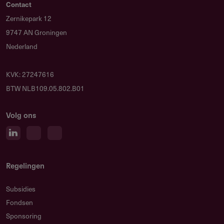
Gebruikersnotities
Contact
regeling/verstrekker
Zernikepark 12
9747 AN Groningen
Deel je kennis/ervaring over deze regeling of
Nederland
verstrekker met de Fondswervingonline community.
KVK: 27247616
BTW NLB109.05.802.B01
Relevante links
Volg ons
David Suddens Foundation
Regelingen
Contact
Subsidies
The David Suddens Stichting
Fondsen
Keizersgracht 282
Sponsoring