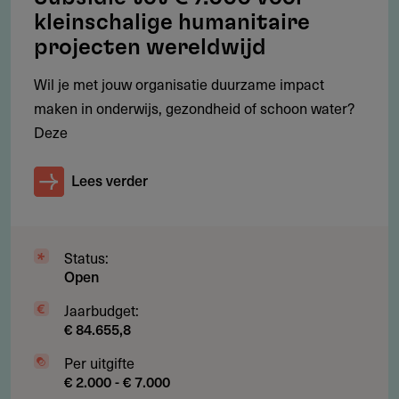
Tot € 250.000, afhankelijk van impact en looptijd.
kleinschalige humanitaire
projecten wereldwijd
Wie kan een aanvraag indienen?
Wil je met jouw organisatie duurzame impact
maken in onderwijs, gezondheid of schoon water?
Non-profits, NGO's, onderwijsinstellingen en sociale
Deze
ondernemingen.
Lees verder
Is cofinanciering vereist?
Nee, maar structurele partnerschappen zijn een pre.
Status:
Open
Hoe vaak beoordeelt de Foundation
Jaarbudget:
aanvragen?
€ 84.655,8
Doorlopend; voorstellen worden jaarlijks geëvalueerd.
Per uitgifte
€ 2.000 - € 7.000