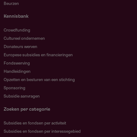
1016 EW
Nederland
Beurzen
Nederland
Kennisbank
RSIN number: 866372891
ds@davidsuddensfoundation.org
Crowdfunding
https://www.davidsuddensfoundation.org/
Cultureel ondernemen
Donateurs werven
ANBI Publicatie 2024
316.52 kB
Europese subsidies en financieringen
Fondswerving
Handleidingen
Jaarverslag 2024
27.81 MB
Opzetten en besturen van een stichting
Sponsoring
Annual accounts 2024
59.37 kB
Subsidie aanvragen
Zoeken per categorie
Subsidies en fondsen per activiteit
Subsidies en fondsen per interessegebied