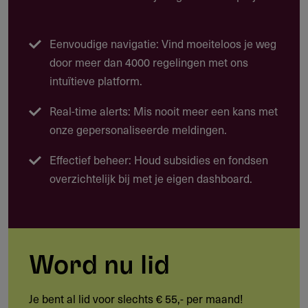
Sub-Sahara Afrika krijgen steun als ze lokaal
eigenaarschap en grondstoffenzorg bevorderen.
Eenvoudige navigatie: Vind moeiteloos je weg
door meer dan 4000 regelingen met ons
Mogelijke projecten
intuïtieve platform.
Vrouwenopvang en herstelcentra in
Real-time alerts: Mis nooit meer een kans met
postconflictgebieden
onze gepersonaliseerde meldingen.
Programma’s voor vroegschoolse educatie met sociaal-
Effectief beheer: Houd subsidies en fondsen
emotionele leerdoelen
overzichtelijk bij met je eigen dashboard.
Leiderschapsopleidingen in internationale context
(zoals INSEAD)
Start-up financiering voor sociaal ondernemerschap in
Afrika
Word nu lid
Voorbeelden van succesvolle projecten
Je bent al lid voor slechts € 55,- per maand!