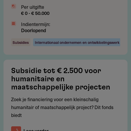
Geen steun aan individuen
Per uitgifte
€ 0 - € 50.000
Alleen thematische en substantiële projecten
Indientermijn:
Project moet voor succes grotendeels afhankelijk zijn
Doorlopend
van deze financiering
Subsidies
Internationaal ondernemen en ontwikkelingswerk
Subsidie
Subsidie tot € 2.500 voor
Bedrag per aanvraag
humanitaire en
Tussen € 25.000 en € 250.000 per project; meerjarige
maatschappelijke projecten
toekenning mogelijk.
Zoek je financiering voor een kleinschalig
Jaarbudget is € 1.000.000.
humanitair of maatschappelijk project? Dit fonds
biedt
Lees verder