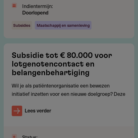
Indientermijn:
Doorlopend
Subsidieadvies
Subsidies
Maatschappij en samenleving
Zorg voor een stevig plan met heldere doelstellingen,
betrokken partners en onderbouwde begroting.
Let op overdraagbaarheid en lokale relevantie.
Subsidie tot € 80.000 voor
lotgenotencontact en
belangenbehartiging
Aanvragen
Wil je als patiëntenorganisatie een bewezen
Je kunt de subsidie per mail aanvragen.
initiatief inzetten voor een nieuwe doelgroep? Deze
Lees verder
Gebruikersnotities
regeling/verstrekker
Status: