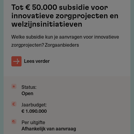
Tot € 50.000 subsidie voor
Geen overhead of exploitatiekosten
innovatieve zorgprojecten en
Geen bouw- of inrichtingsprojecten
welzijnsinitiatieven
Geen dubbele financiering of al gestarte projecten
Welke subsidie kun je aanvragen voor innovatieve
zorgprojecten? Zorgaanbieders
Subsidie
Lees verder
Per jaar is er ca. € 511.000 beschikbaar.
Status:
Bedrag per aanvraag
Open
Maximaal € 145.843 voor reguliere projecten
Jaarbudget:
(voorbeeldbedrag uit recent goedgekeurd project)
€ 1.090.000
Maximaal € 15.000 voor kleinschalige projecten
Per uitgifte
Afhankelijk van aanvraag