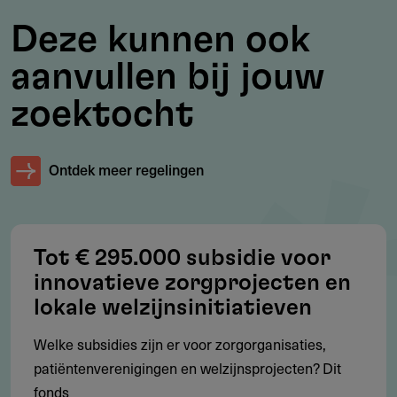
Deze kunnen ook
Serious Game voor zorgprofessionals
Warme maaltijden in kwetsbare wijken
aanvullen bij jouw
Vertaling patiëntenanimaties Erasmus MC
zoektocht
Ontdek meer regelingen
Doelgroep
Non-profit, zorginstellingen, welzijnsorganisaties,
samenwerkingsverbanden.
Tot € 295.000 subsidie voor
innovatieve zorgprojecten en
lokale welzijnsinitiatieven
Werkgebied
Welke subsidies zijn er voor zorgorganisaties,
Projecten die zich in het bijzonder richten op de
patiëntenverenigingen en welzijnsprojecten? Dit
gezondheid van inwoners van Rotterdam-Rijnmond.
fonds