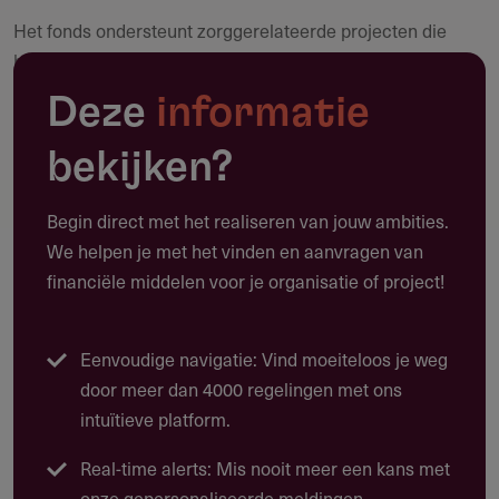
Het fonds ondersteunt zorggerelateerde projecten die
Maak een notitie
bijdragen aan de gezondheid en het welzijn van inwoners
in de regio Rijnmond. De nadruk ligt op initiatieven die:
Deze
informatie
Gezondheidswinst opleveren voor burgers in Rijnmond
bekijken?
Aansluiten bij trends als 'van ziekte en zorg naar
gezondheid en gedrag'
Begin direct met het realiseren van jouw ambities.
Innovatief zijn en structurele besparingen in zorgkosten
We helpen je met het vinden en aanvragen van
mogelijk maken
financiële middelen voor je organisatie of project!
Breed gedragen worden door zorgverleners en lokale
netwerken
Eenvoudige navigatie: Vind moeiteloos je weg
Kennisdeling bevorderen en reproduceerbaar zijn
door meer dan 4000 regelingen met ons
intuïtieve platform.
De projecten moeten binnen drie jaar uitvoerbaar zijn.
Kleinschalige projecten krijgen maximaal één jaar
Real-time alerts: Mis nooit meer een kans met
financiering en moeten primair gericht zijn op
onze gepersonaliseerde meldingen.