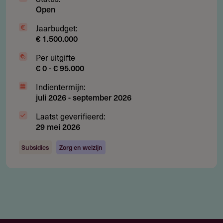
Open
Deel je kennis/ervaring over deze regeling of
verstrekker met de Fondswervingonline community.
Jaarbudget:
€ 1.500.000
Per uitgifte
€ 0 - € 95.000
Relevante links
Indientermijn:
juli 2026
-
september 2026
Stichting Theia
Laatst geverifieerd:
29 mei 2026
Subsidies
Zorg en welzijn
Contact
Stichting Theia
Postbus 444
2300 AK
Leiden
Nederland