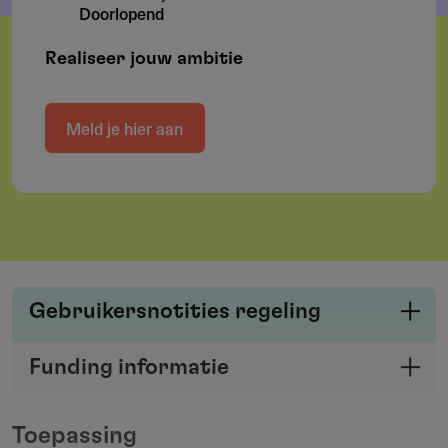
Doorlopend
Realiseer jouw ambitie
Meld je hier aan
Gebruikersnotities regeling
Deel je kennis/ervaring over deze regeling of
Funding informatie
verstrekker met de Fondswervingonline
Deel deze pagina
community.
Toepassing