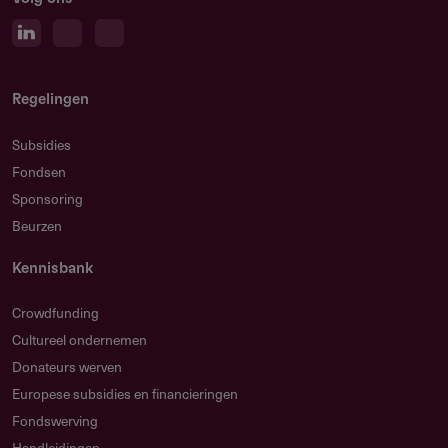
Beleidsplan 2021-2023
397.37 kB
Regelingen
Subsidies
Fondsen
Sponsoring
Beurzen
Kennisbank
Crowdfunding
Cultureel ondernemen
Donateurs werven
Europese subsidies en financieringen
Fondswerving
Handleidingen