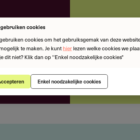
Lavinia Meijer
eloos je weg door
 intuïtieve platform.
Akkermans
 gebruiken cookies
 gebruiken cookies om het gebruiksgemak van deze website
mpe en Tom van der Zaal
een kans met onze
n mogelijk te maken. Je kunt
hier
lezen welke cookies we plaa
olackova
je dit niet? Klik dan op ''Enkel noodzakelijke cookies"
 en fondsen
ammeren
shboard.
ccepteren
Enkel noodzakelijke cookies
de kunstenaars
erden in de kunstsector