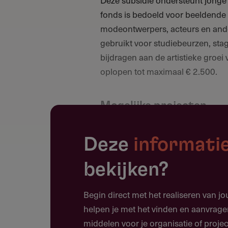
Deze subsidie ondersteunt jonge 
fonds is bedoeld voor beeldende 
modeontwerpers, acteurs en ande
gebruikt voor studiebeurzen, sta
bijdragen aan de artistieke groei
oplopen tot maximaal € 2.500.
Mogelijke projecten
Deelname aan een masterclass 
Deze
informati
Stages of mentorschap bij e
Ontwikkeling van een eigen ku
bekijken?
Aanschaf van materialen of in
Begin direct met het realiseren van j
helpen je met het vinden en aanvrage
Voorbeelden van succes
middelen voor je organisatie of projec