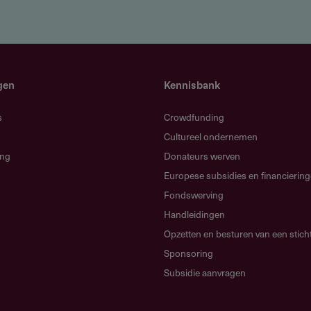
ds op naam, dat wordt beheerd door de
gen
Kennisbank
s
Crowdfunding
Cultureel ondernemen
ing
Donateurs werven
Europese subsidies en financierin
e en een concreet plan voor je professionele
Fondswerving
wde aanvraag met een helder doel vergroot je kans
Handleidingen
Opzetten en besturen van een stich
Sponsoring
Subsidie aanvragen