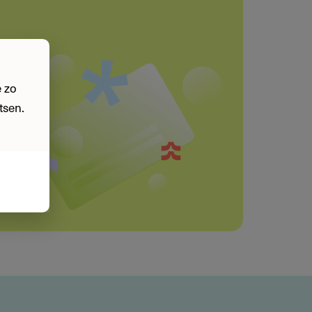
 zo
tsen.