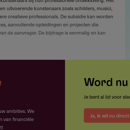
kunstenaars bij hun professionele ontwikkeling. Het
en uitvoerende kunstenaars zoals schilders, musici,
re creatieve professionals. De subsidie kan worden
ges, aanvullende opleidingen en projecten die
 van de aanvrager. De bijdrage is eenmalig en kan
of gespecialiseerde cursus
e
Word nu 
en gerenommeerde kunstenaar
nstproject
Je bent al lid voor s
strumenten voor professionele groei
ouw ambities. We
Ja, ik wil nu direc
n van financiële
volle projecten
t!