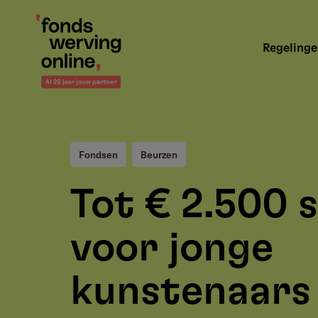
Overslaan
en
Hoofdnavigatie
naar
Regeling
de
inhoud
gaan
Fondsen
Beurzen
Tot € 2.500 
voor jonge
kunstenaars