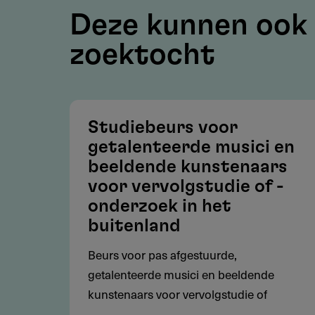
Deze kunnen ook 
Werkgebied
zoektocht
Arnhem en omstreken (Arnhem,
voormalig Huissen)
Voor musici geldt geen geogra
Studiebeurs voor
getalenteerde musici en
Voorwaarden
beeldende kunstenaars
voor vervolgstudie of -
Aanvrager mag niet ouder zijn 
onderzoek in het
bijzondere aanvragen)
buitenland
Aanvrager moet wonen, werken
Beurs voor pas afgestuurde,
Subsidie wordt toegekend voor
getalenteerde musici en beeldende
kunstenaars voor vervolgstudie of