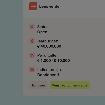
Lees verder
Restricties
Subsidie is eenmalig en niet 
Alleen individuen komen in aa
Status:
Open
Geen financiering voor lopende
Jaarbudget:
€ 40.000.000
Per uitgifte
Subsidie
€ 1.000 - € 10.000
Jaarlijks beschikbaar budget voo
Indientermijn:
Doorlopend
Bedrag per aanvraag
Fondsen
Kunst, cultuur en media
Maximaal € 2.500 per kunstenaa