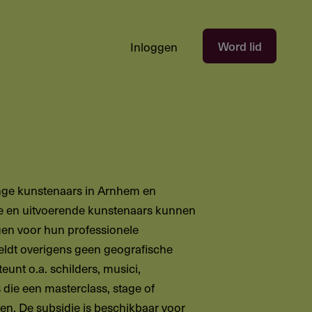
Hoofdnavigatie
Word lid
Inloggen
gebruikersectie
-
niet
ingelogd
onge kunstenaars in Arnhem en
 en uitvoerende kunstenaars kunnen
gen voor hun professionele
eldt overigens geen geografische
eunt o.a. schilders, musici,
die een masterclass, stage of
gen. De subsidie is beschikbaar voor