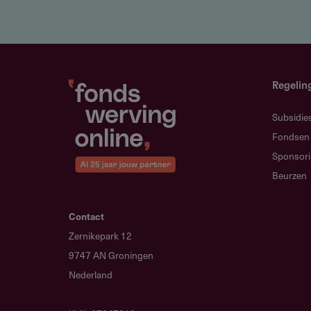
Fonds op naam
Het Heij Konijn Fonds is een fon
Dullertsstichting in Arnhem.
Regelin
Subsidie
Fondsen
Subsidieadvies
Sponsor
Beurzen
Zorg voor een duidelijke motivati
ontwikkeling. Een goed onderbou
op toekenning.
Contact
Zernikepark 12
9747 AN Groningen
Nederland
Aanvragen