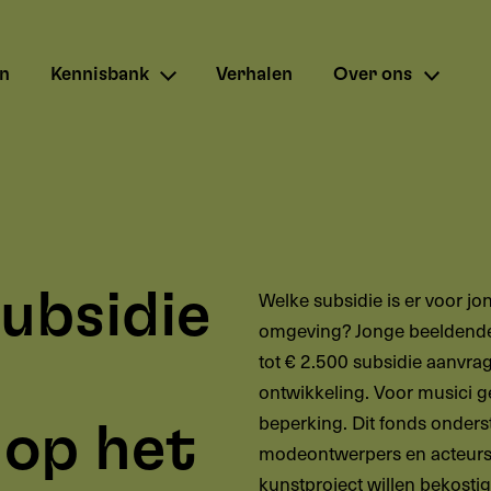
en
Kennisbank
Verhalen
Over ons
subsidie
Welke subsidie is er voor j
omgeving? Jonge beeldende
tot € 2.500 subsidie aanvra
ontwikkeling. Voor musici g
beperking. Dit fonds onderst
 op het
modeontwerpers en acteurs 
kunstproject willen bekosti