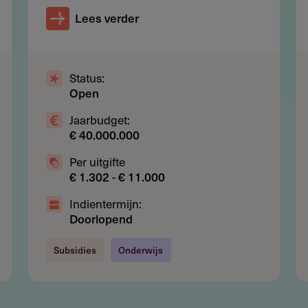
Lees verder
hernieuwbaar
nmerking, geen collectieve aanvragen
Status:
Open
 exploitatiekosten
Jaarbudget:
€ 40.000.000
Per uitgifte
€ 1.302 - € 11.000
r 10-15 kunstenaars
Indientermijn:
Doorlopend
Subsidies
Onderwijs
r