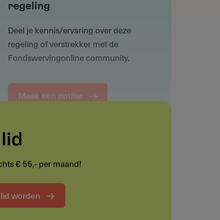
regeling
Deel je kennis/ervaring over deze
regeling of verstrekker met de
Fondswervingonline community.
Maak een notitie
lid
Funding informatie
lechts € 55,- per maand!
Deel deze pagina
t lid worden