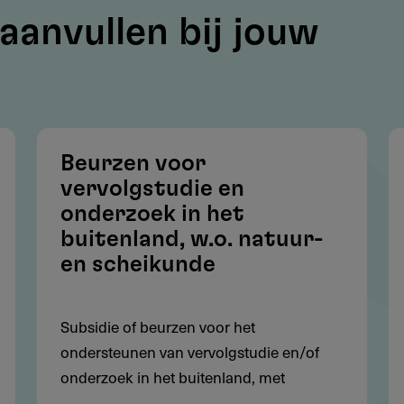
aanvullen bij jouw
 Rheden, Rozendaal, Renkum, Westervoort, Duiven,
fische beperking
Beurzen voor
vervolgstudie en
onderzoek in het
buitenland, w.o. natuur-
dan 30 jaar (uitzonderingen tot 35 jaar voor
en scheikunde
 of studeren in Arnhem en omstreken
Subsidie of beurzen voor het
 professionele ontwikkeling
ondersteunen van vervolgstudie en/of
onderzoek in het buitenland, met