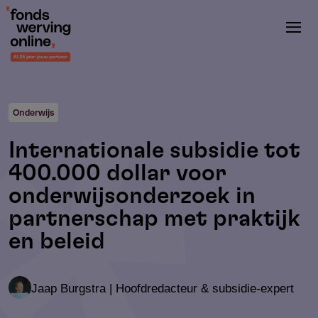
Overslaan
en
naar
de
inhoud
gaan
Onderwijs
Internationale subsidie tot
400.000 dollar voor
onderwijsonderzoek in
partnerschap met praktijk
en beleid
Jaap Burgstra | Hoofdredacteur & subsidie-expert