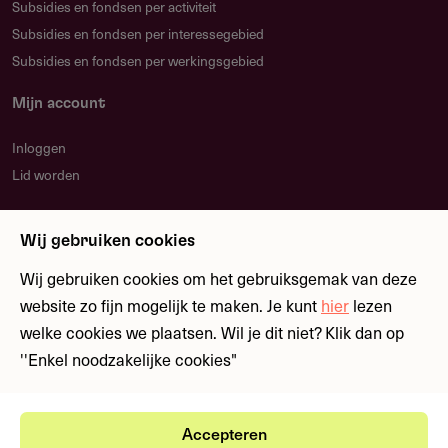
Subsidies en fondsen per activiteit
Subsidies en fondsen per interessegebied
Subsidies en fondsen per werkingsgebied
Mijn account
Inloggen
Lid worden
Nieuwsbrief
Wij gebruiken cookies
Blijf op de hoogte over nieuwe regelingen en
fondsen
Wij gebruiken cookies om het gebruiksgemak van deze
website zo fijn mogelijk te maken. Je kunt
hier
lezen
welke cookies we plaatsen. Wil je dit niet? Klik dan op
Meld je aan
''Enkel noodzakelijke cookies"
Accepteren
Ⓒ Fondswervingonline 2026
Gebruikersvoorwaarden