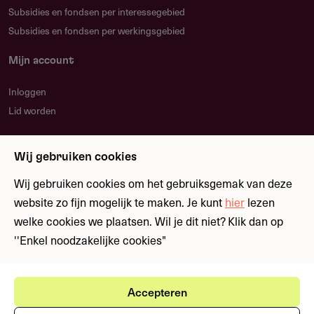
Subsidies en fondsen per interessegebied
Subsidies en fondsen per werkingsgebied
Mijn account
Inloggen
Lid worden
Nieuwsbrief
Wij gebruiken cookies
Blijf op de hoogte over nieuwe regelingen en
fondsen
Wij gebruiken cookies om het gebruiksgemak van deze
website zo fijn mogelijk te maken. Je kunt
hier
lezen
welke cookies we plaatsen. Wil je dit niet? Klik dan op
Meld je aan
''Enkel noodzakelijke cookies"
Accepteren
Ⓒ Fondswervingonline 2026
Gebruikersvoorwaarden