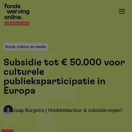
Overslaan
en
naar
de
inhoud
gaan
Kunst, cultuur en media
Subsidie tot € 50.000 voor
culturele
publieksparticipatie in
Europa
Jaap Burgstra | Hoofdredacteur & subsidie-expert