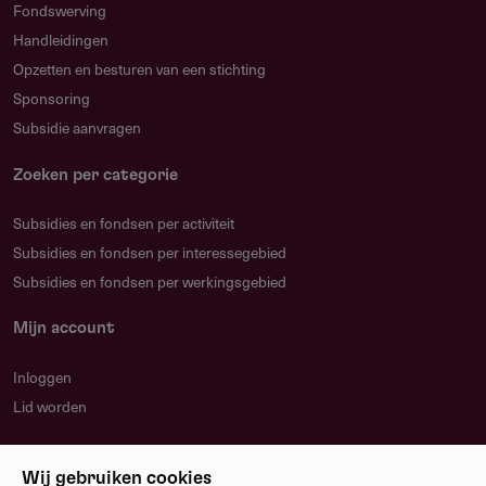
Fondswerving
Handleidingen
Opzetten en besturen van een stichting
Sponsoring
Subsidie aanvragen
Zoeken per categorie
Subsidies en fondsen per activiteit
Subsidies en fondsen per interessegebied
Subsidies en fondsen per werkingsgebied
Mijn account
Inloggen
Lid worden
Nieuwsbrief
Wij gebruiken cookies