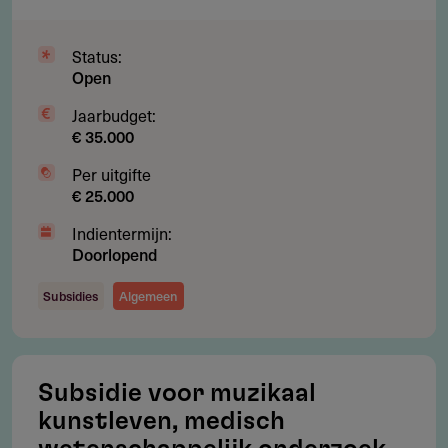
Let op: Aanvragen worden alleen in behandeling genomen
als zij betrekking hebben op financiële bijdragen voor
Status:
individuele personen.
Open
Jaarbudget:
€ 35.000
Bijlagen
Per uitgifte
€ 25.000
Aanvraagformulier
147.37 kB
Indientermijn:
Doorlopend
Jaarverslag 2021
134.05 kB
Subsidies
Algemeen
Subsidie voor muzikaal
Gebruikersnotities
kunstleven, medisch
regeling/verstrekker