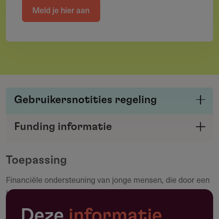
Meld je hier aan
Gebruikersnotities regeling
Deel je kennis/ervaring over deze regeling of
Funding informatie
verstrekker met de Fondswervingonline
Deel deze pagina
community.
Toepassing
Financiële ondersteuning van jonge mensen, die door een
Maak een notitie
beperking op fysiek, verstandelijk of sociaal-
maatschappelijk terrein in hun ontwikkeling geremd of
Deze
informatie