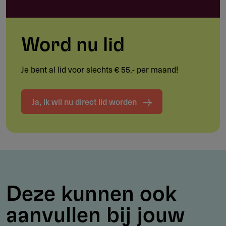
van een vervoermiddel
Kosten van bijzondere schoolactiviteiten
Word nu lid
Etc..
Je bent al lid voor slechts € 55,- per maand!
Voorwaarden
Ja, ik wil nu direct lid worden
De aanvraag betreft jeugdigen tot 18 jaar
De aanvrager behoort tot de doelgroep
De aanvrager woont in Nederland
De gevraagde bijdrage is verantwoord in relatie tot de
financiële situatie
Deze kunnen ook
De verstrekte gegevens zijn voldoende controleerbaar
aanvullen bij jouw