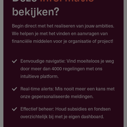
belemmerd worden.
bekijken?
Bevordering van de ontwikkeling kan op een diversiteit van
terreinen gewenst zijn. Te denken valt aan activiteiten op
Begin direct met het realiseren van jouw ambities.
het gebied van:
We helpen je met het vinden en aanvragen van
Sport
financiële middelen voor je organisatie of project!
Muziek
Kunst en cultuur
Eenvoudige navigatie: Vind moeiteloos je weg
door meer dan 4000 regelingen met ons
Onderwijs en cursussen
intuïtieve platform.
Maatschappelijk verkeer
Real-time alerts: Mis nooit meer een kans met
Het jeugdfonds verstrekt financiële bijdragen om
onze gepersonaliseerde meldingen.
deelname aan dit soort activiteiten mogelijk te maken,
bijvoorbeeld:
Effectief beheer: Houd subsidies en fondsen
overzichtelijk bij met je eigen dashboard.
Bekostiging van het lidmaatschap van een vereniging
Bijdrage in de aanschaf van een muziekinstrument of