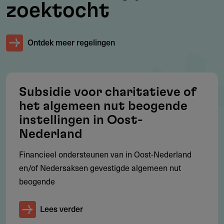
zoektocht
Subsidiebudget
Ontdek meer regelingen
Er is jaarlijks ca. € 1750 euro aan subsidie beschikbaar.
Subsidie voor charitatieve of
Aanvragen
het algemeen nut beogende
Via aanvraagformulier (zie bijlagen).
instellingen in Oost-
Het ingevulde formulier kun je vervolgens met de
Nederland
(gevraagde) bijlagen opsturen naar het fonds.
Financieel ondersteunen van in Oost-Nederland
Meesturen
en/of Nedersaksen gevestigde algemeen nut
Ondersteunende verklaring van een bij het doel van de
beogende
aanvraag betrokken instantie, zoals school, vereniging,
instelling
Lees verder