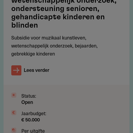
wetenschappelijk onderzoek,
ondersteuning senioren,
Deel je kennis/ervaring over deze regeling of
verstrekker met de Fondswervingonline community.
gehandicapte kinderen en
blinden
Subsidie voor muzikaal kunstleven,
wetenschappelijk onderzoek, bejaarden,
Contact
gebrekkige kinderen
Jeugdfonds Sabrina
Lees verder
Mierlingsestraat 6
4117 GM
Erichem
Nederland
Status:
info@jeugdfondssabrina.nl
Open
http://www.jeugdfondssabrina.nl/
Jaarbudget:
€ 50.000
Jaarverslag 2021
134.05 kB
Per uitgifte