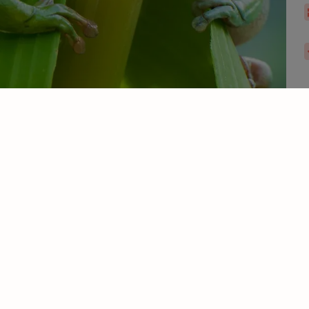
Doelgroep
Werkgebied
Voorwaarden
Rest
nvragen
Bijlagen
Notities
Contact