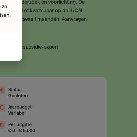
k, veldonderzoek en voorlichting. De
 zo
ek, bedreigd of kwetsbaar op de IUCN
tsen.
n maximaal twaalf maanden. Aanvragen
dacteur & subsidie-expert
Status:
Gesloten
Jaarbudget:
Variabel
Per uitgifte
€ 0 - € 5.000