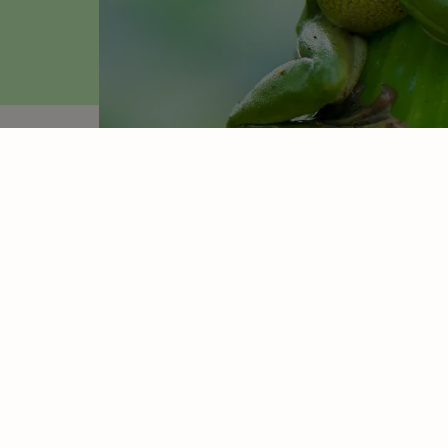
Samengevat
Toepassing
Subsidieadvies
FAQ
Aa