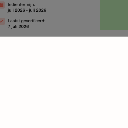
Indientermijn:
juli 2026
-
juli 2026
Laatst geverifieerd:
7 juli 2026
Realiseer jouw ambitie
Meld je hier aan
ricties
Subsidie