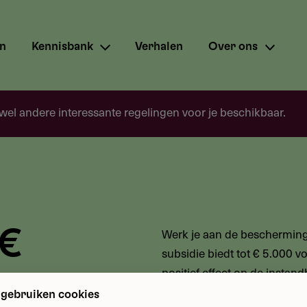
en
Kennisbank
Verhalen
Over ons
 wel andere interessante regelingen voor je beschikbaar.
 €
Werk je aan de bescherming
subsidie biedt tot € 5.000 
positief effect op de insta
Denk aan directe beschermi
 gebruiken cookies