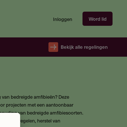
Hoofdnavigatie
Word lid
Inloggen
gebruikersectie
-
niet
Bekijk alle regelingen
ingelogd
 van bedreigde amfibieën? Deze
voor projecten met een aantoonbaar
ndhouding van bedreigde amfibiesoorten.
ngsmaatregelen, herstel van