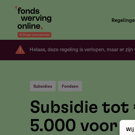
Overslaan
en
Hoofdnavigatie
naar
Regeling
de
inhoud
gaan
Helaas, deze regeling is verlopen, maar er zijn
Subsidies
Fondsen
Subsidie tot
5.000 voor
Wij