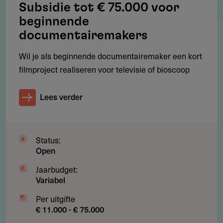
Subsidie tot € 75.000 voor
Waar geldt deze regeling?
beginnende
Nederland (makers wonen in het Koninkrijk der
documentairemakers
Nederlanden)
Wil je als beginnende documentairemaker een kort
filmproject realiseren voor televisie of bioscoop
Voorwaarden
Lees verder
Welke voorwaarden gelden voor deze subsidie?
Animatiefilm van 25–30 minuten
Status:
Gericht op kinderen (3–12 jaar) en/of familiepubliek
Open
Aanvraag wordt ingediend door een producent
Jaarbudget:
Variabel
Regisseur/scenarist en producent zijn niet dezelfde
Per uitgifte
persoon
€ 11.000 - € 75.000
Regisseur heeft aantoonbare festivalervaring met korte