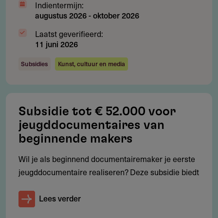
Indientermijn:
animatie
augustus 2026
-
oktober 2026
Maximaal één realisering per regisseur binnen deze
Laatst geverifieerd:
regeling
11 juni 2026
Subsidies
Kunst, cultuur en media
Restricties
Waarvoor kun je géén subsidie aanvragen?
Subsidie tot € 52.000 voor
Studentenprojecten
jeugddocumentaires van
beginnende makers
Makers die al een animatiefilm langer dan 25 minuten
hebben gerealiseerd
Wil je als beginnend documentairemaker je eerste
jeugddocumentaire realiseren? Deze subsidie biedt
Onvolledige aanvragen
Projecten met reeds substantiële
Lees verder
ontwikkelingsfinanciering elders