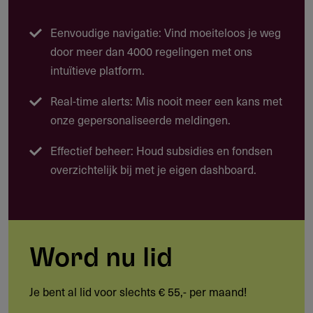
en heeft potentie voor (inter)nationale festivals.
Eenvoudige navigatie: Vind moeiteloos je weg
Welke projecten komen in aanmerking?
door meer dan 4000 regelingen met ons
Originele animatiefilms van 25–30 minuten
intuïtieve platform.
Producties voor kinderen (3–12 jaar) en/of
Real-time alerts: Mis nooit meer een kans met
familiepubliek
onze gepersonaliseerde meldingen.
Films met een eigenzinnige visuele en inhoudelijke
Effectief beheer: Houd subsidies en fondsen
signatuur
overzichtelijk bij met je eigen dashboard.
Projecten van makers met aantoonbare ervaring in
korte animatie
Wat zijn praktijkvoorbeelden van projecten?
Word nu lid
Een animatieregisseur met festivalervaring ontwikkelt
een korte animatie door tot een televisiefilm.
Je bent al lid voor slechts € 55,- per maand!
Een producent en maker realiseren een familiefilm met