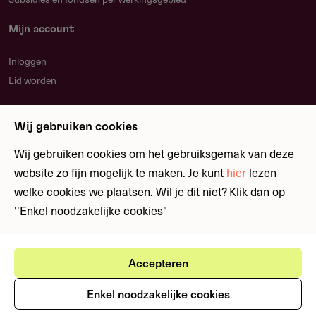
Mijn account
Relevante links
Inloggen
Zapp Animatie Campus
Lid worden
Nieuwsbrief
Wij gebruiken cookies
Blijf op de hoogte over nieuwe regelingen en
Contact
fondsen
Wij gebruiken cookies om het gebruiksgemak van deze
website zo fijn mogelijk te maken. Je kunt
hier
lezen
Stichting Co-productiefonds Binnenlandse Omroep -
welke cookies we plaatsen. Wil je dit niet? Klik dan op
CoBO fonds
Meld je aan
''Enkel noodzakelijke cookies"
Bart de Graaffweg 2
Postbus 26444
1202 JJ
Hilversum
Accepteren
Ⓒ Fondswervingonline 2026
Gebruikersvoorwaarden
Nederland
Privacystatement
RSIN number: 809272817
Enkel noodzakelijke cookies
Cookies
aanvragen@cobofonds.nl