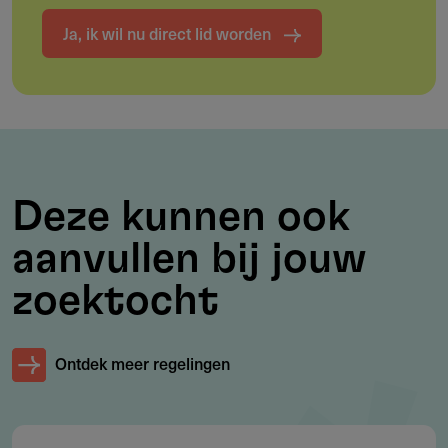
internationale festivalambitie.
Ja, ik wil nu direct lid worden
Doelgroep
Wie komt in aanmerking?
Animatieregisseurs met eerdere festivalselecties met
Deze kunnen ook
korte animatiefilms
Producenten met (bij voorkeur) ervaring in
aanvullen bij jouw
animatieproducties
zoektocht
Scenaristen met aantoonbare ervaring in drama en/of
animatie
Ontdek meer regelingen
Werkgebied