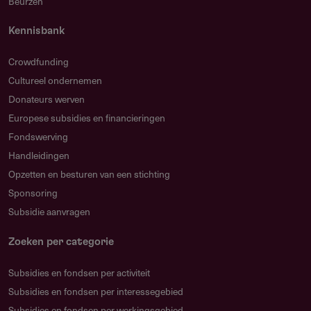
Beurzen
Indientermijn
Kennisbank
Crowdfunding
Bijlagen
Cultureel ondernemen
Donateurs werven
Europese subsidies en financieringen
Protocol regeling
224.05 kB
Fondswerving
Handleidingen
Opzetten en besturen van een stichting
Sponsoring
Gebruikersnotities
Subsidie aanvragen
regeling/verstrekker
Zoeken per categorie
Deel je kennis/ervaring over deze regeling of
verstrekker met de Fondswervingonline community.
Subsidies en fondsen per activiteit
Subsidies en fondsen per interessegebied
Subsidies en fondsen per werkingsgebied