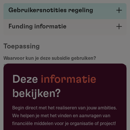
Gebruikersnotities regeling
Deel je kennis/ervaring over deze regeling of
Funding informatie
verstrekker met de Fondswervingonline
Deel deze pagina
community.
Toepassing
Waarvoor kun je deze subsidie gebruiken?
Maak een notitie
De regeling ondersteunt de ontwikkeling en realisering van
onderscheidende animatiefilms voor een jong publiek. Het
Deze
informatie
doel is om bewezen animatietalent te laten doorgroeien
van korte animatie naar langere vertelvormen met een
bekijken?
duidelijke makerssignatuur. In de ontwikkelingsfase wordt
het filmplan inhoudelijk, visueel en dramaturgisch
Begin direct met het realiseren van jouw ambities.
uitgewerkt. In de realiseringsfase wordt de animatiefilm
We helpen je met het vinden en aanvragen van
geproduceerd onder inhoudelijke begeleiding. Het
financiële middelen voor je organisatie of project!
gerealiseerde project is geschikt voor televisie-uitzending