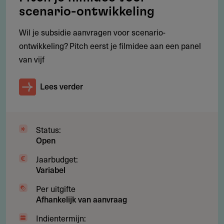
makerssignatuur.
scenario-ontwikkeling
Welke rol speelt ervaring?
Wil je subsidie aanvragen voor scenario-
Festivalervaring met korte animatie is essentieel en
ontwikkeling? Pitch eerst je filmidee aan een panel
moet goed gedocumenteerd zijn.
van vijf
Hoe belangrijk is de producent?
Lees verder
Een producent met animatie-ervaring vergroot de
uitvoerbaarheid.
Wat maakt een plan onderscheidend?
Status:
Originaliteit, vakmanschap en geschiktheid voor een
Open
jong publiek.
Jaarbudget:
Wanneer begin je met voorbereiden?
Variabel
Ruim vóór de deadline, vanwege de omvang van het
Per uitgifte
dossier.
Afhankelijk van aanvraag
Indientermijn: