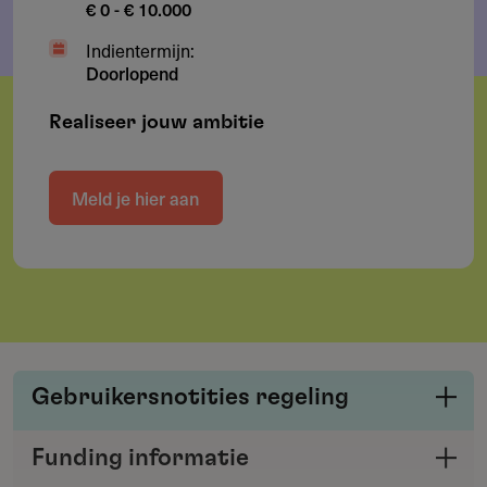
€ 0 - € 10.000
Indientermijn:
Doorlopend
Realiseer jouw ambitie
Meld je hier aan
Gebruikersnotities regeling
Deel je kennis/ervaring over deze regeling of
Funding informatie
verstrekker met de Fondswervingonline