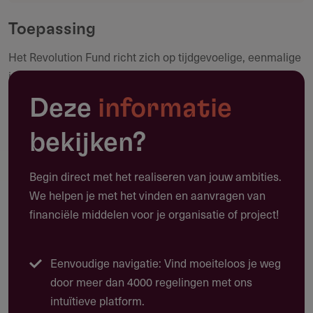
Deel deze pagina
community.
Toepassing
Het Revolution Fund richt zich op tijdgevoelige, eenmalige
Maak een notitie
initiatieven die:
Reageren op of kansen voor verandering creëren.
Deze
informatie
Reactie op dringende kwesties mogelijk maken.
bekijken?
Nieuwe projecten of ideeën lanceren. Deze initiatieven
moeten solidariteit tonen of de visie, missie en waarden
Begin direct met het realiseren van jouw ambities.
van Mama Cash weerspiegelen.
We helpen je met het vinden en aanvragen van
financiële middelen voor je organisatie of project!
Ondersteunde projecten of te ondersteunen projecten:
Projecten die gericht zijn op het creëren van kansen voor
verandering, reageren op dringende behoeften of nieuwe
Eenvoudige navigatie: Vind moeiteloos je weg
feministische ideeën en initiatieven lanceren.
door meer dan 4000 regelingen met ons
intuïtieve platform.