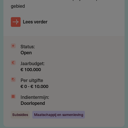
ontvangen.
gebied
Niet voor organisaties uit het Noorden die
samenwerken met groepen in het Zuiden en Oosten.
Lees verder
Niet voor organisaties die afhankelijk zijn van politieke
partijen, overheidsinstellingen of religieuze instituten.
Status:
Niet voor activiteiten die rechten van bepaalde groepen
Open
ontkennen.
Jaarbudget:
€ 100.000
Per uitgifte
Aanvragen
€ 0 - € 10.000
Verzoeken om nominaties kunnen worden gestuurd
Indientermijn:
Doorlopend
naar
revolution@mamacash.org
.
Subsidies
Maatschappij en samenleving