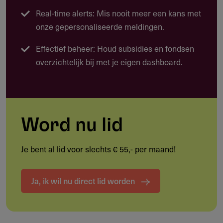
Real-time alerts: Mis nooit meer een kans met
Doelgroep
onze gepersonaliseerde meldingen.
Feministische groepen en initiatieven, zelf geleid door
Effectief beheer: Houd subsidies en fondsen
vrouwen, meisjes, transpersonen en/of intersekse
overzichtelijk bij met je eigen dashboard.
personen.
Werkgebied
Word nu lid
Internationaal.
Je bent al lid voor slechts € 55,- per maand!
Ja, ik wil nu direct lid worden
Voorwaarden
Vanuit een feministisch perspectief werken.
Geleid door de groep die zij dienen.