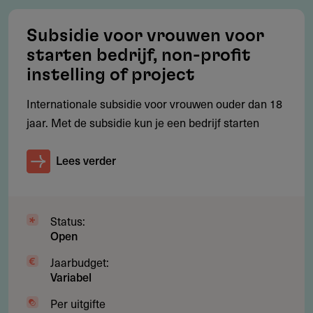
Gebruikersnotities
Subsidie voor vrouwen voor
regeling/verstrekker
starten bedrijf, non-profit
Deel je kennis/ervaring over deze regeling of
instelling of project
verstrekker met de Fondswervingonline community.
Internationale subsidie voor vrouwen ouder dan 18
jaar. Met de subsidie kun je een bedrijf starten
Lees verder
Relevante links
Revolutionair Fonds
Status:
Open
Jaarbudget:
Contact
Variabel
Stichting Mama Cash
Per uitgifte