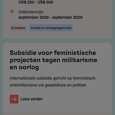
US$ 250 - US$ 500
Eerste Helmersstraat 17
Postbus 15686
Indientermijn:
1001 ND
Amsterdam
september 2026
-
september 2026
Nederland
Subsidies
Arbeid en werkgelegenheid
RSIN number: 008632327
info@mamacash.org
https://www.mamacash.org
Subsidie voor feministische
projecten tegen militarisme
8.88 MB
Jaarverslag 2021
en oorlog
11.07 MB
Jaarverslag 2020
Internationale subsidie gericht op feministisch
antimilitarisme via geweldloze en politiek
Lees verder