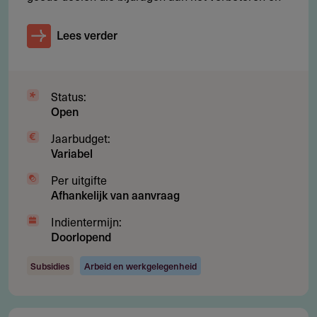
sector van Zeeland
Lees verder
Bedrijven moeten voldoen aan de
duurzaamheidsdoelstellingen van het fonds​.
Status:
Open
Budget
Jaarbudget:
Het totale fondsbedrag is € 6 miljoen​.
Variabel
Bedrag per aanvraag
Per uitgifte
Afhankelijk van aanvraag
Bedrijven kunnen een lening aanvragen van maximaal €
Indientermijn:
750.000​.
Doorlopend
Subsidies
Arbeid en werkgelegenheid
Aanvraagadvies