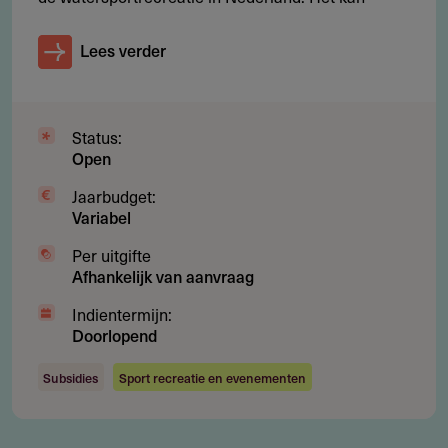
Impuls Zeeland
Lees verder
Edisonweg 37 D1
4382 NV
Vlissingen
Nederland
Status:
info@impulszeeland.nl
Open
https://www.impulszeeland.nl/
Jaarbudget:
Variabel
Per uitgifte
Afhankelijk van aanvraag
Indientermijn:
Doorlopend
Subsidies
Sport recreatie en evenementen