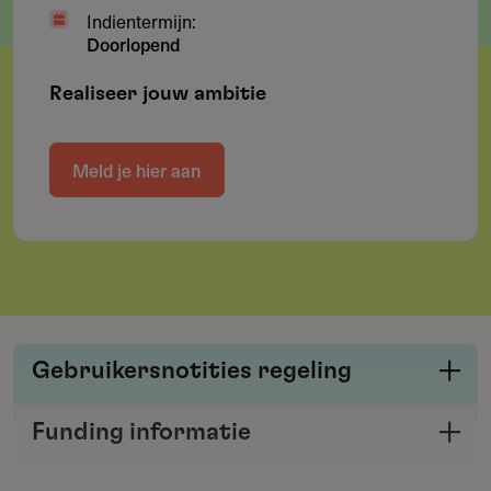
Indientermijn:
Doorlopend
Realiseer jouw ambitie
Meld je hier aan
Gebruikersnotities regeling
Deel je kennis/ervaring over deze regeling of
Funding informatie
verstrekker met de Fondswervingonline
Deel deze pagina
community.