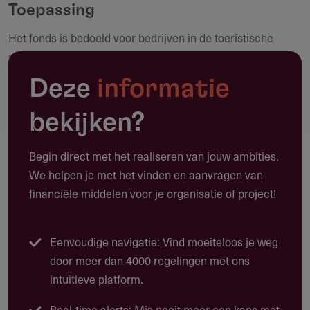
Toepassing
Het fonds is bedoeld voor bedrijven in de toeristische
Maak een notitie
sector van Zeeland die willen bijdragen aan innovatie en
verduurzaming van hun activiteiten. Dit kunnen onder
Deze
informatie
andere plannen zijn voor energietransitie, circulair
bouwen, of natuur- en landschapsontwikkeling. Het fonds
bekijken?
helpt ondernemers bij het realiseren van projecten die
moeilijk te financieren zijn via traditionele kanalen, met
Begin direct met het realiseren van jouw ambities.
speciale aandacht voor toekomstgerichte plannen die de
We helpen je met het vinden en aanvragen van
kwaliteit en duurzaamheid van toeristische
financiële middelen voor je organisatie of project!
ondernemingen verbeteren​
(
.
Eenvoudige navigatie: Vind moeiteloos je weg
Mogelijke projecten
door meer dan 4000 regelingen met ons
Enkele mogelijke projecten die in aanmerking komen voor
intuïtieve platform.
het fonds zijn:
Real-time alerts: Mis nooit meer een kans met