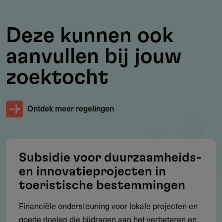
Bedrijven actief in verblijfsrecreatie, dagattracties en
waterrecreatie
Deze kunnen ook
Ondernemers die gevestigd zijn in Zeeland​.
aanvullen bij jouw
zoektocht
Voorwaarden
Bedrijven moeten fysiek en actief aanwezig zijn in
Ontdek meer regelingen
Zeeland
Aanvragen worden beoordeeld door een onafhankelijke
deskundigencommissie​.
Subsidie voor duurzaamheids-
en innovatieprojecten in
toeristische bestemmingen
Restricties
Financiële ondersteuning voor lokale projecten en
Alleen beschikbaar voor bedrijven in de toeristische
goede doelen die bijdragen aan het verbeteren en