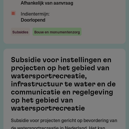
Afhankelijk van aanvraag
Indientermijn:
Doorlopend
Gebruikersnotities
Subsidies
Bouw en monumentenzorg
regeling/verstrekker
Deel je kennis/ervaring over deze regeling of
verstrekker met de Fondswervingonline community.
Subsidie voor instellingen en
projecten op het gebied van
watersportrecreatie,
infrastructuur te water en de
Relevante links
communicatie en regelgeving
Fonds Vrijetijdseconomie Zeeland
op het gebied van
watersportrecreatie
Subsidie voor projecten gericht op bevordering van
Contact
de watersportrecreatie in Nederland. Het kan