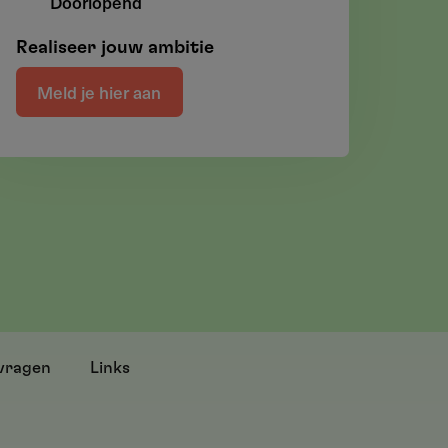
Doorlopend
Realiseer jouw ambitie
Meld je hier aan
vragen
Links