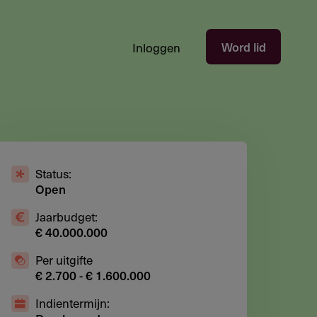
Hoofdnavigatie
Word lid
Inloggen
gebruikersectie
-
niet
ingelogd
Status:
Open
Jaarbudget:
€ 40.000.000
Per uitgifte
€ 2.700 - € 1.600.000
Indientermijn: