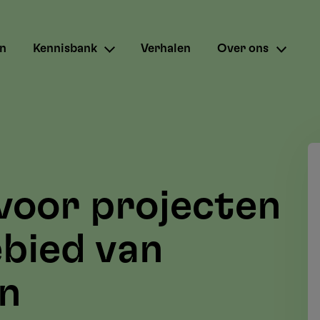
en
Kennisbank
Verhalen
Over ons
 voor projecten
ebied van
en