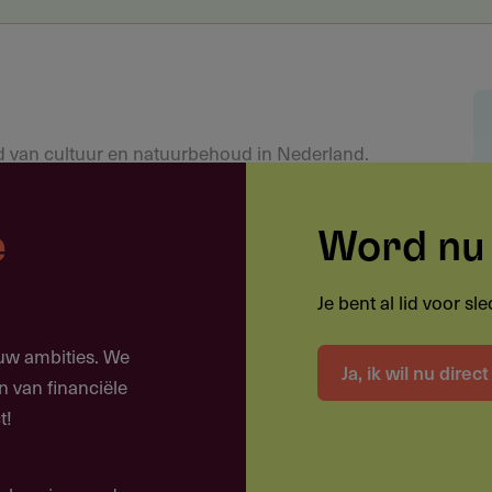
d van cultuur en natuurbehoud in Nederland.
jecten
e
Word nu 
Je bent al lid voor s
ollecties
ouw ambities. We
Ja, ik wil nu direc
n van financiële
t!