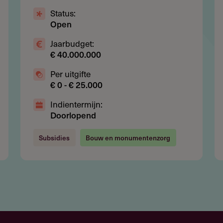
Status:
Open
ds het merendeel van de kosten zou moeten dragen
begrotingstekort
Jaarbudget:
€ 40.000.000
 zijn gerealiseerd op het moment van beoordeling
Per uitgifte
€ 0 - € 25.000
Indientermijn:
Doorlopend
ussen de € 2.700 en € 26.000 met uitschieters tot
Subsidies
Bouw en monumentenzorg
s (zie links).