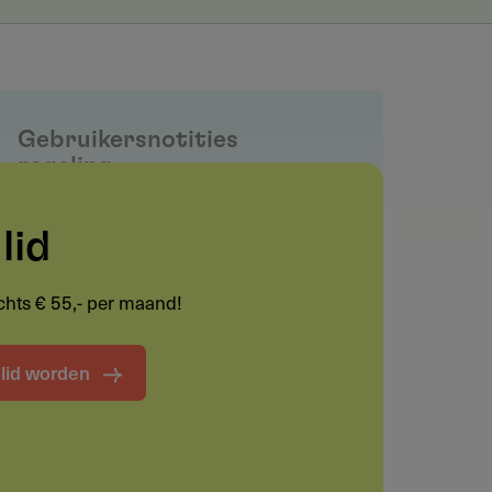
Gebruikersnotities
regeling
Deel je kennis/ervaring over deze
lid
regeling of verstrekker met de
Fondswervingonline community.
lechts € 55,- per maand!
Maak een notitie
t lid worden
Funding informatie