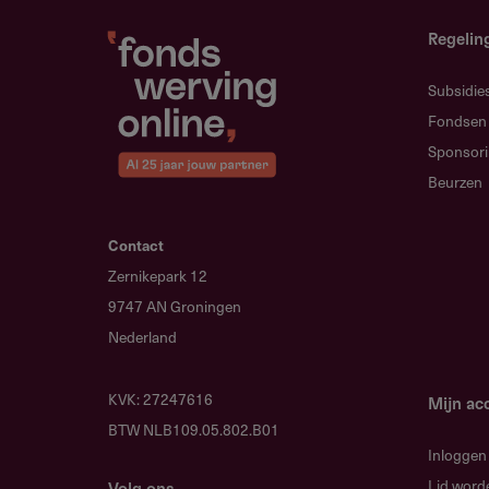
Meesturen
Regelin
KvK nummer en een uittreksel v
Subsidie
IBAN rekeningnummer
Fondsen
Motivatiebrief
Sponsor
Beurzen
Kopie statuten
Meest recente jaarverslag (jaar
Contact
Zernikepark 12
Projectplan/concept
9747 AN Groningen
Projectbegroting en dekkings
Nederland
PR- en marketingplan (bij midd
KVK: 27247616
Restauraties hebben een extra 
Mijn ac
BTW NLB109.05.802.B01
Rijksmonumenten en een voor 
Inloggen
Lid word