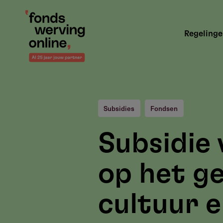
Overslaan
en
Hoofdnavigatie
naar
Regeling
de
inhoud
gaan
Subsidies
Fondsen
Subsidie
op het g
cultuur 