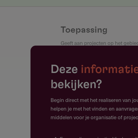
Toepassing
Geeft aan projecten op het gebie
Voorbeelden ondersteunde pro
Restauratie buitenplaats
Deze
informati
Restauratie toegangshek
bekijken?
Restauratie rijtuigen en tuigenc
Begin direct met het realiseren van j
Restauratie manage
helpen je met het vinden en aanvrage
Restauratie molens
middelen voor je organisatie of projec
Educatieve inrichting boerderij
Restauratie schuur boerderij