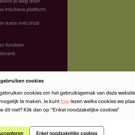
eloos je weg door
 intuïtieve platform.
papier, schilderijen en meubels
een kans met onze
 en fondsen
shboard.
 gebruiken cookies
n Fonds is een CultuurFonds op Naam van het Prins
 gebruiken cookies om het gebruiksgemak van deze website
n mogelijk te maken. Je kunt
hier
lezen welke cookies we plaa
je dit niet? Klik dan op ''Enkel noodzakelijke cookies"
 of een aanvraag gehonoreerd wordt uit het eigen
 Naam, of uit een combinatie.
aanvullen bij jouw
e dus voldoen aan de criteria van het landelijke fonds.
ccepteren
Enkel noodzakelijke cookies