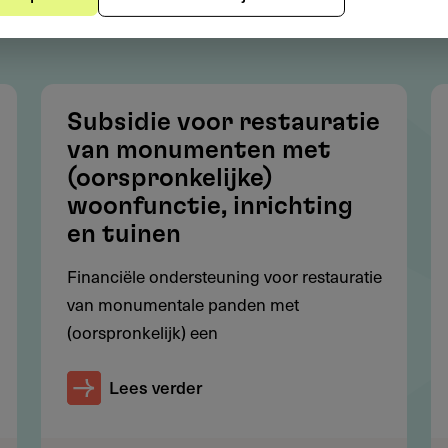
Subsidie voor restauratie
d' voor de algemene en specifieke richtlijnen (zie
van monumenten met
(oorspronkelijke)
aan de voorwaarden? Doe dan de 'quickscan' op de
woonfunctie, inrichting
en tuinen
Financiële ondersteuning voor restauratie
van monumentale panden met
(oorspronkelijk) een
in behandeling voor:
Lees verder
ligieus of overwegend sociaal-maatschappelijk doel
rvend oogmerk; prijzen, prijsuitreikingen e.d. van