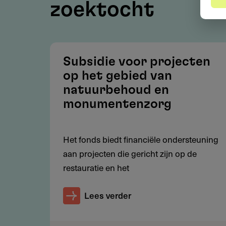
zoektocht
Voorwaarden
Subsidie voor projecten
Zie het document 'Bestedingsbelei
op het gebied van
bijlagen).
natuurbehoud en
Twijfel je of je project voldoet 
monumentenzorg
website van het fonds (zie links).
Het fonds biedt financiële ondersteuning
aan projecten die gericht zijn op de
Restricties
restauratie en het
Het fonds neemt geen verzoeken 
Lees verder
Projecten met een politiek, re
Activiteiten met een fondsenwe