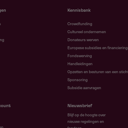
gen
Kennisbank
an inschrijving
s
Crowdfunding
Cultureel ondernemen
ing
Donateurs werven
Europese subsidies en financierin
Fondswerving
overzicht en jaarrekening)
Handleidingen
Opzetten en besturen van een stich
Sponsoring
plan
Subsidie aanvragen
elgrote en grote projecten)
calculatieformulier met twee tabbladen, een voor
count
Nieuwsbrief
roerende monumenten (zie bijlagen)
Blijf op de hoogte over
nieuwe regelingen en
en
fondsen