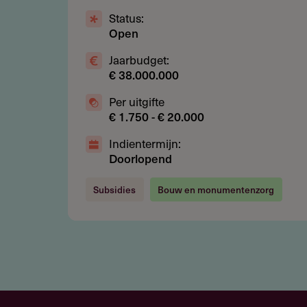
andere organisaties
Status:
Open
Initiatieven waarvoor het fon
en projecten zonder wezenlijk 
Jaarbudget:
€ 38.000.000
Projecten die al (grotendeels)
Per uitgifte
€ 1.750 - € 20.000
Indientermijn:
Subsidie
Doorlopend
De subsidie bedraagt gemiddeld t
Subsidies
Bouw en monumentenzorg
€ 1,6 miljoen euro per project.
Aanvragen
Online, via de website van het fond