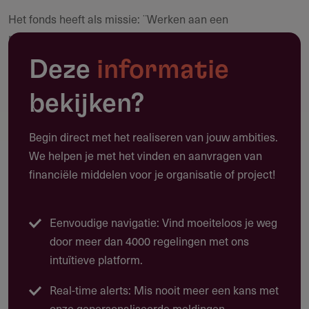
Het fonds heeft als missie: ¨Werken aan een
Maak een notitie
rechtvaardiger verdeling van welvaart over de mensheid
met inachtneming van een verantwoord gebruik van de
Deze
informatie
natuurlijke hulpbronnen¨.
bekijken?
MWH Foundation wil deze missie verwezenlijken door
projecten te ondersteunen en te ontwikkelen die gericht
Begin direct met het realiseren van jouw ambities.
zijn op:
We helpen je met het vinden en aanvragen van
Het stimuleren van economische ontwikkeling
financiële middelen voor je organisatie of project!
Het creëren en financieren van mogelijkheden om
mensen een eerste stap te kunnen laten zetten uit de
Eenvoudige navigatie: Vind moeiteloos je weg
"armoedeval"
door meer dan 4000 regelingen met ons
De focus is gericht op het stimuleren van economische
intuïtieve platform.
ontwikkeling vanaf een zo vroeg mogelijk stadium.
Real-time alerts: Mis nooit meer een kans met
Uitgangspunt is langjarige betrokkenheid, aangezien
onze gepersonaliseerde meldingen.