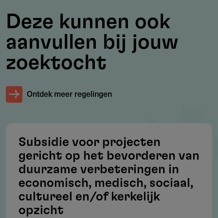
Werkgebied
Deze kunnen ook
Nederland en Afrika.
aanvullen bij jouw
zoektocht
Voorwaarden
Ontdek meer regelingen
Je aanvraag moet aansluiten bij de doelstellingen van het
fonds.
Subsidie voor projecten
gericht op het bevorderen van
Subsidie
duurzame verbeteringen in
Het fonds streeft ernaar om de effectiviteit van de bestede
economisch, medisch, sociaal,
middelen zo groot mogelijk te laten zijn. Dit zal worden
cultureel en/of kerkelijk
bereikt door een zo groot mogelijke betrokkenheid bij het
opzicht
project zelf. Logisch gevolg hiervan is dat het aantal