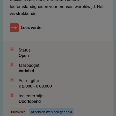
leefomstandigheden voor mensen wereldwijd. Het
Jaarverslag 2021
269.13 kB
verstrekkende
Lees verder
ANBI Publicatie 2021
252.58 kB
Jaarverslag 2020
277.68 kB
Status:
Open
ANBI Publicatie 2020
254.06 kB
Jaarbudget:
Variabel
Per uitgifte
€ 2.000 - € 68.000
Indientermijn:
Doorlopend
Subsidies
Arbeid en werkgelegenheid