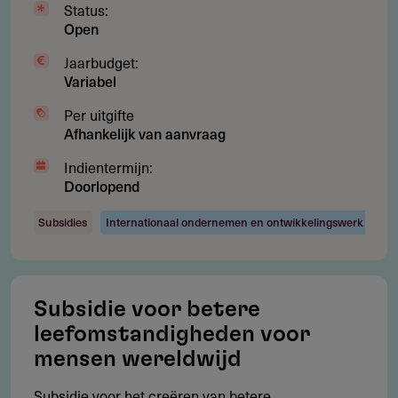
Status:
MWH Foundation
Open
Jaarbudget:
Variabel
Contact
Per uitgifte
Afhankelijk van aanvraag
MWH Foundation
Indientermijn:
Zuid-Linschoterzandweg 34
Doorlopend
3425EM
Snelrewaard
Nederland
Subsidies
Internationaal ondernemen en ontwikkelingswerk
info@mawohu.com
http://www.mawohu.com/
Subsidie voor betere
Jaarverslag 2022
223.8 kB
leefomstandigheden voor
mensen wereldwijd
ANBI Publicatie 2022
453.71 kB
Subsidie voor het creëren van betere