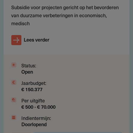
projecten niet groot zal zijn, maar wel het bedrag per
Subsidie voor projecten gericht op het bevorderen
project. Hierdoor wordt bereikt dat de "span of control"
van duurzame verbeteringen in economisch,
beheersbaar is.
medisch
Lees verder
Aanvragen
Per e-mail.
Status:
Open
Meesturen
Jaarbudget:
Over het algemeen moet je de onderstaande stukken
€ 150.377
meesturen met je aanvraag.
Per uitgifte
Begroting en dekkingsplan
€ 500 - € 70.000
Projectplan
Indientermijn:
Uittreksel Kamer van Koophandel
Doorlopend