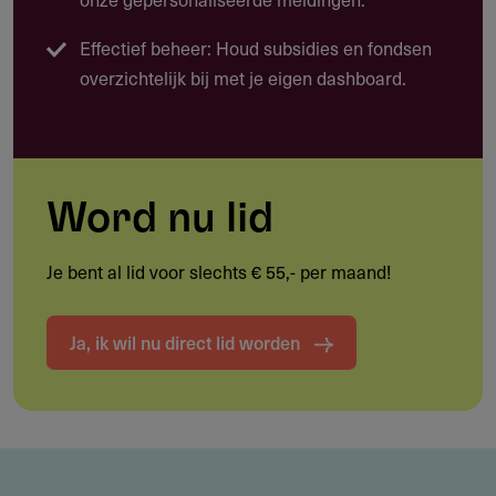
ontwikkeling van een samenleving naar zelfredzaamheid
zich over een lengte van jaren uitstrekt.
Effectief beheer: Houd subsidies en fondsen
Aandachtsgebieden
overzichtelijk bij met je eigen dashboard.
Economische ontwikkeling en voedselzekerheid
Bevorderen sociale cohesie
Onderwijs
Word nu lid
Cultuur
Je bent al lid voor slechts € 55,- per maand!
Ja, ik wil nu direct lid worden
Doelgroep
Niet-commerciële rechtspersonen, zoals stichtingen en
verenigingen.