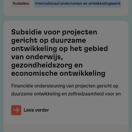
Statuten (indien de aanvrager een rechtspersoon is)
Subsidies
Internationaal ondernemen en ontwikkelingswerk
Recente jaarrekening (indien de aanvrager een
rechtspersoon is, en de aanvragende rechtspersoon
langer dan een jaar bestaat)
Subsidie voor projecten
gericht op duurzame
ontwikkeling op het gebied
van onderwijs,
Gebruikersnotities
gezondheidszorg en
regeling/verstrekker
economische ontwikkeling
Deel je kennis/ervaring over deze regeling of
Financiële ondersteuning van projecten gericht op
verstrekker met de Fondswervingonline community.
duurzame ontwikkeling en zelfredzaamheid voor en
Lees verder
Relevante links