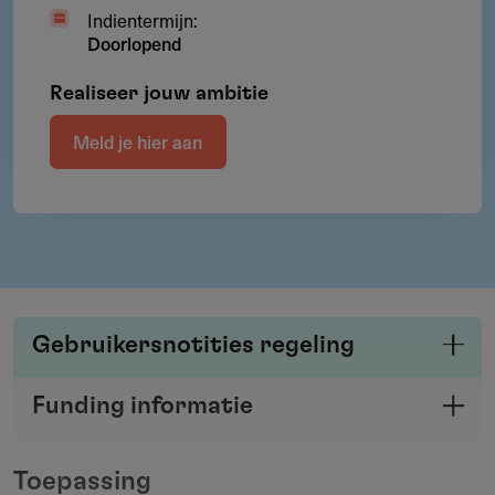
Indientermijn:
Doorlopend
Realiseer jouw ambitie
Meld je hier aan
Gebruikersnotities regeling
Deel je kennis/ervaring over deze regeling of
Funding informatie
verstrekker met de Fondswervingonline
Deel deze pagina
community.
Toepassing