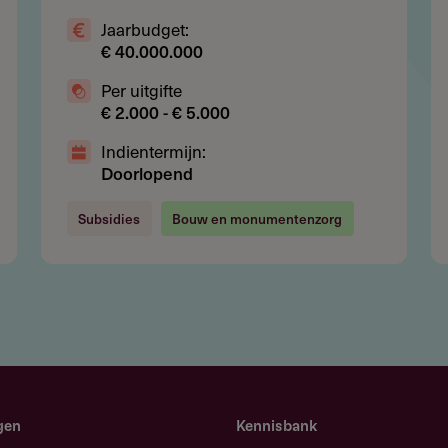
Jaarbudget:
€ 40.000.000
Per uitgifte
tauratieplan inclusief begroting
€ 2.000 - € 5.000
het project om een hoger subsidiepercentage te krijgen
Indientermijn:
Doorlopend
 deadline in om voldoende verwerkingstijd te
Subsidies
Bouw en monumentenzorg
strekker, gedurende de aanvraagperiode (zie links).
gen
Kennisbank
27