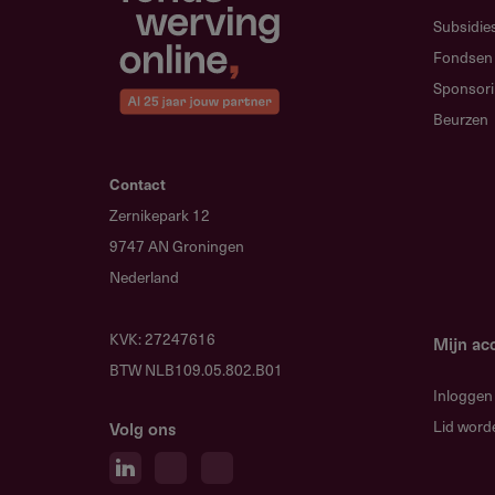
Subsidie
Fondsen
Sponsor
Bijlagen
Beurzen
Nadere subsidieregels Klein
Contact
Zernikepark 12
9747 AN Groningen
Nederland
Gebruikersnotit
KVK: 27247616
Mijn ac
Deel je kennis/ervaring over d
BTW NLB109.05.802.B01
Fondswervingonline communi
Inloggen
Lid word
Volg ons