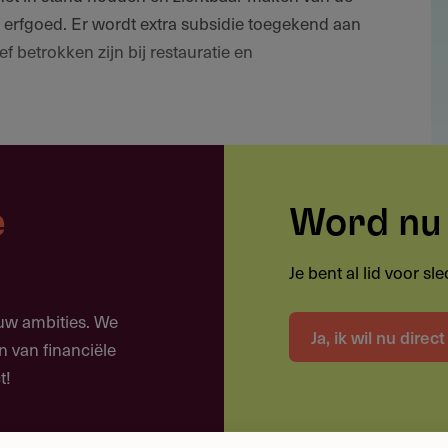
t erfgoed. Er wordt extra subsidie toegekend aan
ief betrokken zijn bij restauratie en
pellen, kruisen en gevelstenen
e
Word nu 
ten, zoals bruggen, waterputten en poorten
oten van de zichtbaarheid en het publiek toegankelijk
Je bent al lid voor s
ouw ambities. We
iviteiten rondom het erfgoed
Ja, ik wil nu direc
n van financiële
t!
eloos je weg door