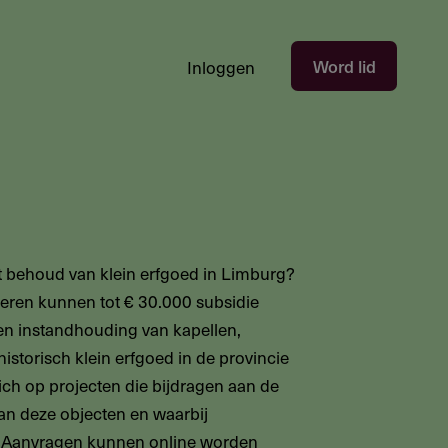
Hoofdnavigatie
Word lid
Inloggen
gebruikersectie
-
niet
ingelogd
et behoud van klein erfgoed in Limburg?
eren kunnen tot € 30.000 subsidie
en instandhouding van kapellen,
istorisch klein erfgoed in de provincie
ich op projecten die bijdragen aan de
an deze objecten en waarbij
t. Aanvragen kunnen online worden