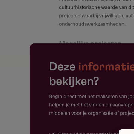
cultuurhistorische waarde van di
projecten waarbij vrijwilligers act
onderhoudswerkzaamheden.
Mogelijke projecten
Restauratie van historische ka
Deze
informati
Onderhoud van kleine monumen
Projecten gericht op het vergr
bekijken?
maken van erfgoed
Begin direct met het realiseren van j
Educatieve of promotionele act
helpen je met het vinden en aanvrage
middelen voor je organisatie of projec
Doelgroep
Eenvoudige navigatie: Vind moeit