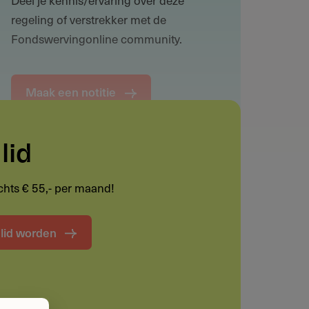
regeling of verstrekker met de
Fondswervingonline community.
Maak een notitie
lid
Funding informatie
lechts € 55,- per maand!
Deel deze pagina
t lid worden