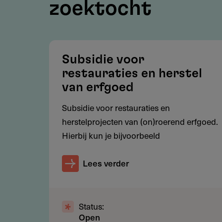
zoektocht
Restricties
Projecten die uitsluitend betr
Subsidie voor
aanmerking
restauraties en herstel
Reconstructies van erfgoed dat
van erfgoed
gesubsidieerd
Subsidie voor restauraties en
Groene erfgoedelementen zoals 
herstelprojecten van (on)roerend erfgoed.
De subsidie kan niet worden 
Hierbij kun je bijvoorbeeld
Lees verder
Subsidie
Maximaal € 30.000, tot 75% van de 
Status:
Open