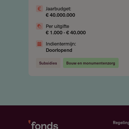
Jaarbudget:
€ 40.000.000
Subsidieadvies
Per uitgifte
Zorg voor een gedetailleerd res
€ 1.000 - € 40.000
Betrek vrijwilligers actief in 
Indientermijn:
Doorlopend
Dien de aanvraag ruim voor de
garanderen
Subsidies
Bouw en monumentenzorg
Aanvragen
Online, via de website van de ver
Indientermijn
Regelin
1 april 2025
-
17 december 20