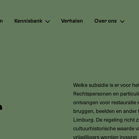
en
Kennisbank
Verhalen
Over ons
Welke subsidie is er voor h
Rechtspersonen en particuli
ontvangen voor restauratie 
r
bruggen, beelden en ander h
Limburg. De regeling richt z
cultuurhistorische waarde v
vrijwilligers worden ingeze