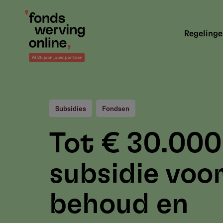
Overslaan
en
Hoofdnavigatie
naar
Regeling
de
inhoud
gaan
Subsidies
Fondsen
Tot € 30.000
subsidie voo
behoud en