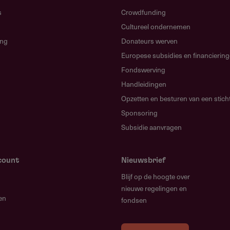
s
Crowdfunding
Cultureel ondernemen
ing
Donateurs werven
Europese subsidies en financierin
Fondswerving
 Limburgs erfgoed 2025-2027
318.62 kB
Handleidingen
Opzetten en besturen van een stich
Sponsoring
Subsidie aanvragen
ies regeling/verstrekker
count
Nieuwsbrief
eze regeling of verstrekker met de
Blijf op de hoogte over
ty.
nieuwe regelingen en
en
fondsen