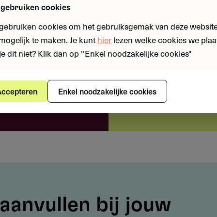
 gebruiken cookies
 intuïtieve platform.
 gebruiken cookies om het gebruiksgemak van deze website
een kans met onze
n mogelijk te maken. Je kunt
hier
lezen welke cookies we plaa
je dit niet? Klik dan op ''Enkel noodzakelijke cookies"
 en fondsen
shboard.
ccepteren
Enkel noodzakelijke cookies
op klein erfgoed binnen de provincie Limburg
kosten mogen niet hoger zijn dan € 60.000
 rol spelen bij de uitvoering van het project
aar na goedkeuring starten
aanvullen bij jouw