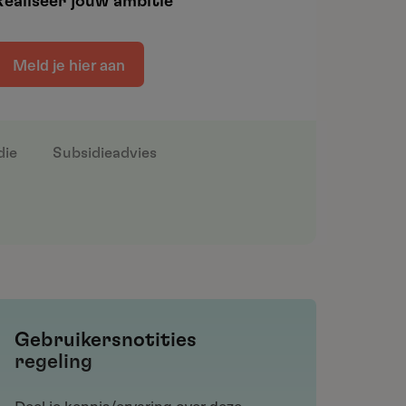
Realiseer jouw ambitie
Meld je hier aan
die
Subsidieadvies
Gebruikersnotities
regeling
Deel je kennis/ervaring over deze