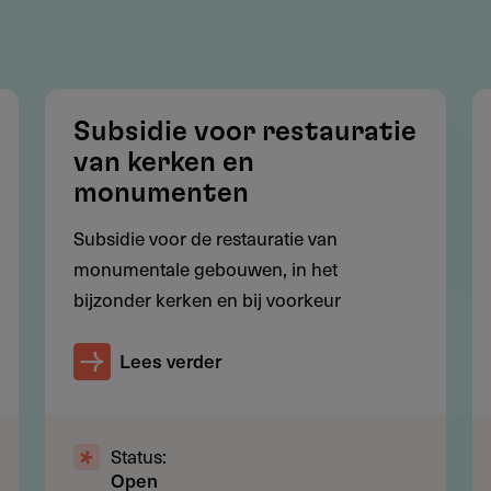
ekking hebben op websites of publicaties komen niet in
Subsidie voor restauratie
van kerken en
 niet meer fysiek aanwezig is, worden niet
monumenten
Subsidie voor de restauratie van
parken, vijvers of waterpoelen zijn uitgesloten
monumentale gebouwen, in het
aangevraagd voor interieurwerken binnen gebouwen
bijzonder kerken en bij voorkeur
Lees verder
projectkosten (afhankelijk van inzet vrijwilligers).
Status:
Open