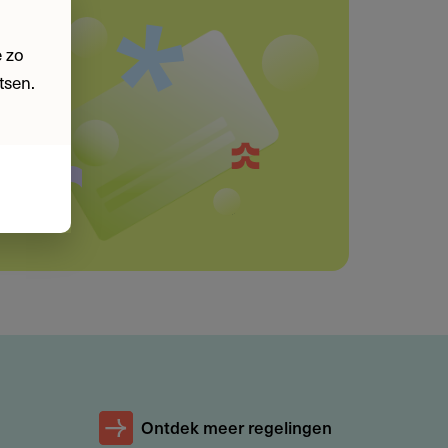
 zo
tsen.
Ontdek meer regelingen