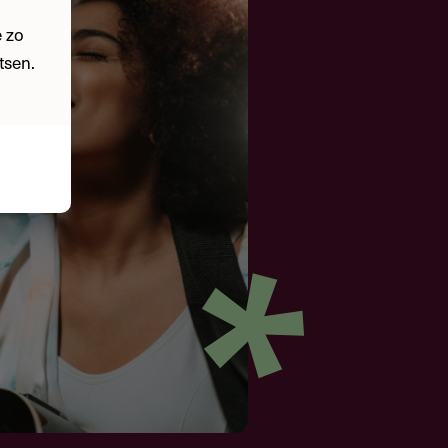
 zo
tsen.