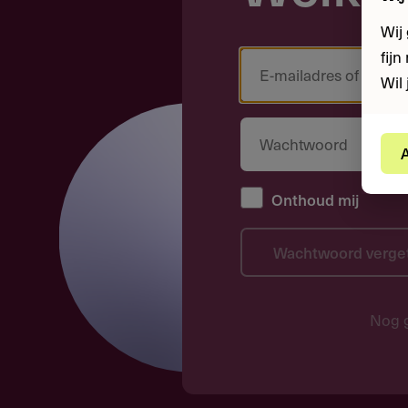
Wij
fij
Wil 
A
Onthoud mij
Wachtwoord verge
Nog 