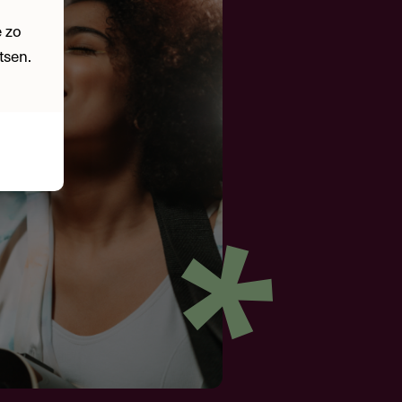
 zo
tsen.