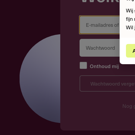
Wij
fij
Wil 
A
Onthoud mij
Wachtwoord verge
Nog 