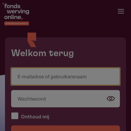
Overslaan
en
naar
de
inhoud
gaan
Welkom terug
Onthoud mij