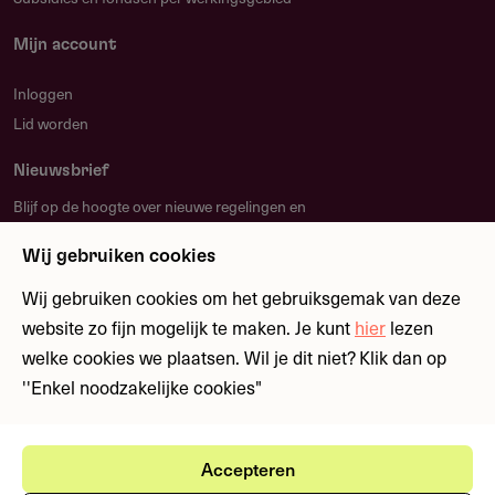
Mijn account
Inloggen
Lid worden
Nieuwsbrief
Blijf op de hoogte over nieuwe regelingen en
fondsen
Wij gebruiken cookies
Wij gebruiken cookies om het gebruiksgemak van deze
Meld je aan
website zo fijn mogelijk te maken. Je kunt
hier
lezen
welke cookies we plaatsen. Wil je dit niet? Klik dan op
''Enkel noodzakelijke cookies"
Ⓒ Fondswervingonline 2026
Gebruikersvoorwaarden
Privacystatement
Accepteren
Cookies