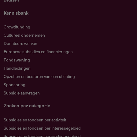
Andere financieringsmogelijkheden voor
Kennisbank
overheidsinstanties
Crowdfunding
Cultureel ondernemen
Donateurs werven
Europese subsidies en financieringen
Fondswerving
Handleidingen
Opzetten en besturen van een stichting
Sponsoring
Subsidie aanvragen
Zoeken per categorie
Subsidies en fondsen per activiteit
Subsidies en fondsen per interessegebied
Subsidies en fondsen per werkingsgebied