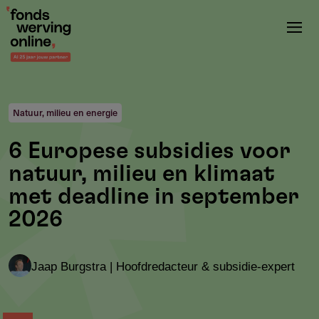
Overslaan
en
naar
de
inhoud
gaan
Natuur, milieu en energie
6 Europese subsidies voor
natuur, milieu en klimaat
met deadline in september
2026
Jaap Burgstra | Hoofdredacteur & subsidie-expert