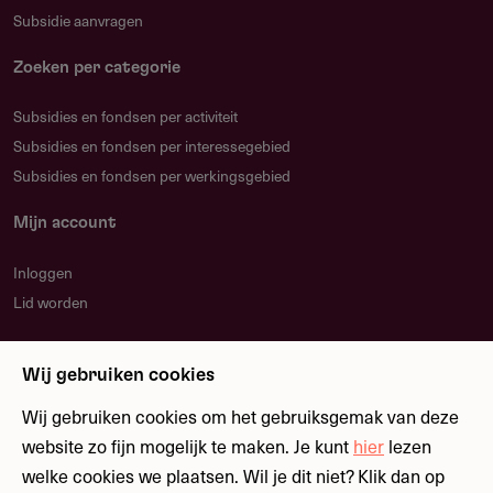
Subsidie aanvragen
Zoeken per categorie
Subsidies en fondsen per activiteit
Subsidies en fondsen per interessegebied
Subsidies en fondsen per werkingsgebied
Mijn account
Inloggen
Lid worden
Nieuwsbrief
Wij gebruiken cookies
Blijf op de hoogte over nieuwe regelingen en
fondsen
Wij gebruiken cookies om het gebruiksgemak van deze
website zo fijn mogelijk te maken. Je kunt
hier
lezen
welke cookies we plaatsen. Wil je dit niet? Klik dan op
Meld je aan