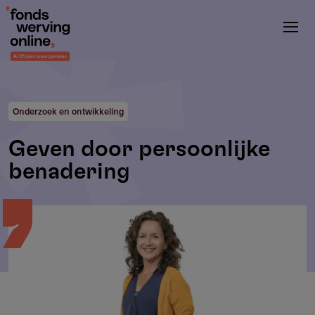
Overslaan
en
naar
de
inhoud
gaan
Onderzoek en ontwikkeling
Geven door persoonlijke
benadering