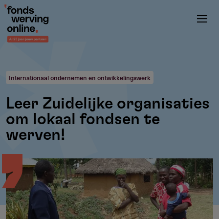
Overslaan
en
naar
de
inhoud
gaan
Internationaal ondernemen en ontwikkelingswerk
Leer Zuidelijke organisaties
om lokaal fondsen te
werven!