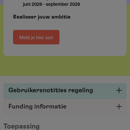
juni 2026
-
september 2026
Realiseer jouw ambitie
Meld je hier aan
Gebruikersnotities regeling
Deel je kennis/ervaring over deze regeling of
Funding informatie
verstrekker met de Fondswervingonline
Deel deze pagina
community.
Toepassing