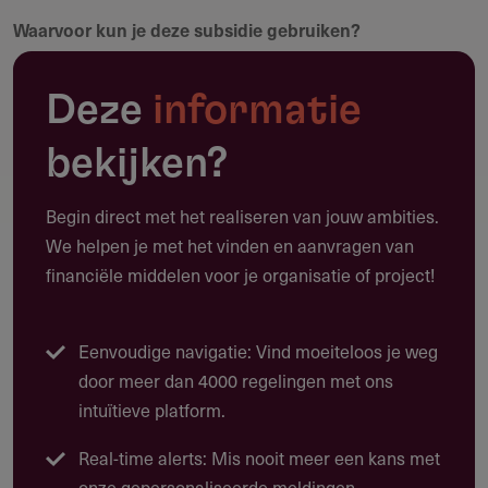
Waarvoor kun je deze subsidie gebruiken?
Maak een notitie
Voor activiteiten die bijdragen aan een sterke democratie,
Deze
informatie
waaronder:
Lezingen, debatten, festivals en herdenkingen
bekijken?
Educatieve programma’s binnen of buiten het onderwijs
Begin direct met het realiseren van jouw ambities.
Podcasts, documentaires en andere mediaproducties
We helpen je met het vinden en aanvragen van
Theater, tentoonstellingen of andere kunstvormen
financiële middelen voor je organisatie of project!
Lokale burgerdialogen of dialoogtafels
Wat zijn praktijkvoorbeelden van projecten?
Eenvoudige navigatie: Vind moeiteloos je weg
door meer dan 4000 regelingen met ons
Een jongerenpodcast over stemrecht en vrijheid van
intuïtieve platform.
meningsuiting
Real-time alerts: Mis nooit meer een kans met
Een dialoogreeks over online desinformatie in
onze gepersonaliseerde meldingen.
samenwerking met bibliotheken