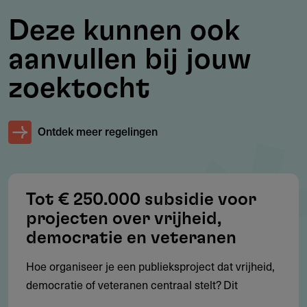
Deze kunnen ook
Werkgebied
aanvullen bij jouw
Waar geldt deze subsidie?
zoektocht
Nederland (inclusief Caribisch deel van het Koninkrijk)
Voor Loket D specifiek: wijken, dorpen of gemeenten
Ontdek meer regelingen
Voorwaarden
Tot € 250.000 subsidie voor
Welke voorwaarden gelden voor deze subsidie?
projecten over vrijheid,
Project draagt bij aan democratisch bewustzijn of
democratie en veteranen
weerbaarheid
Hoe organiseer je een publieksproject dat vrijheid,
Cofinanciering vereist: Vfonds betaalt max. 50 % van de
democratie of veteranen centraal stelt? Dit
kosten