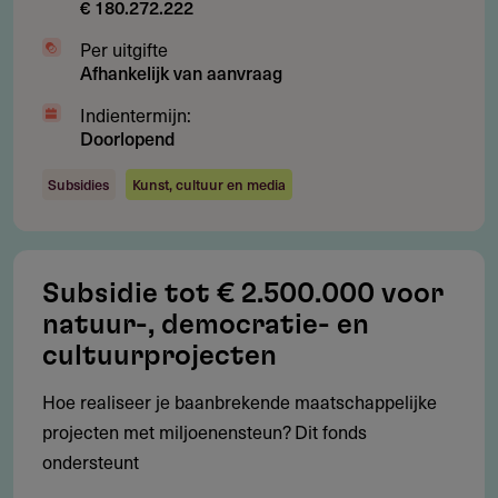
€ 180.272.222
Vanaf € 50.000: vaste deadlines
Per uitgifte
Afhankelijk van aanvraag
Cofinanciering: minimaal 50 % van de projectkosten
Indientermijn:
Doorlopend
Subsidieadvies
Subsidies
Kunst, cultuur en media
Wat zijn goede tips voor je subsidieaanvraag?
Start met de Quickscan op website van de verstrekker.
Subsidie tot € 2.500.000 voor
Werk het projectplan helder uit: waarom, voor wie, wat,
natuur-, democratie- en
hoe
cultuurprojecten
Licht maatschappelijke meerwaarde en publieksimpact
Hoe realiseer je baanbrekende maatschappelijke
toe
projecten met miljoenensteun? Dit fonds
Toon draagvlak met partners en mede-financiers
ondersteunt
Veranker je aanvraag in de Vfonds-thema’s (vrijheid,