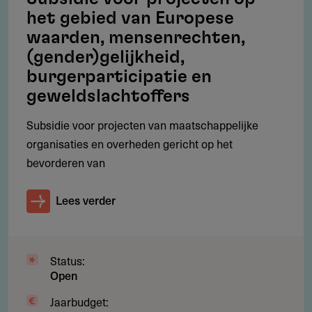
Besloten congressen of commerciële activiteiten
het gebied van Europese
waarden, mensenrechten,
Louter aanschaf van middelen (zoals apparatuur of
(gender)gelijkheid,
meubels)
burgerparticipatie en
Speelfilms langer dan 60 minuten
geweldslachtoffers
Projecten van overheden of met religieus/politiek doel
Subsidie voor projecten van maatschappelijke
Herhaling van eerder gesteunde projecten (reprises)
organisaties en overheden gericht op het
bevorderen van
Lees verder
Subsidie
Hoeveel subsidie kun je aanvragen?
Subsidiebudget: flexibel per jaar
Status:
Open
Aanvraagbedrag: tot € 250.000
Jaarbudget:
Tot € 49.999: doorlopende indiening