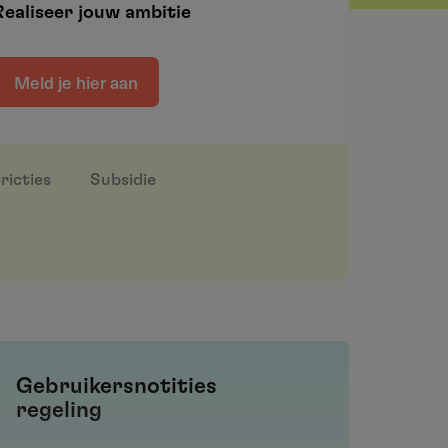
Realiseer jouw ambitie
Meld je hier aan
ricties
Subsidie
Gebruikersnotities
regeling