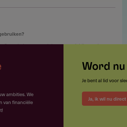
 gebruiken?
cofinanciering voor trainings- en opleidingstrajecten
organisaties in de culturele en creatieve sector
e
Word nu 
or medewerkers
Je bent al lid voor s
netwerken
b
ouw ambities. We
Ja, ik wil nu direc
n van financiële
an een digitale strategie
t!
tie van nieuwe software door medewerkers