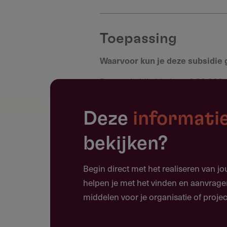
Toepassing
Waarvoor kun je deze subsidie
Deze subsidie biedt tot € 30.000 
die de digitale transformatie van 
ondersteunen.
Deze
informati
Trainingen en opleidingen vo
bekijken?
Peer-to-peer trajecten en leer
Coaching en training on the jo
Begin direct met het realiseren van j
helpen je met het vinden en aanvrage
Scholing voor het ontwikkelen v
middelen voor je organisatie of projec
Opleidingstrajecten voor adop