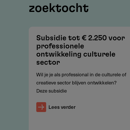
Nederland.
zoektocht
Voorwaarden
Subsidie tot € 2.250 voor
Welke voorwaarden gelden?
professionele
ontwikkeling culturele
Aanvrager is een rechtspersoon
sector
Minimaal 3 medewerkers in lo
Wil je je als professional in de culturele of
Het traject start tussen 3 m
creatieve sector blijven ontwikkelen?
Maximaal één aanvraag per orga
Deze subsidie
aanvraag mogelijk)
Lees verder
Onderbouwing met doel, aanta
Offerte van de uitvoerende par