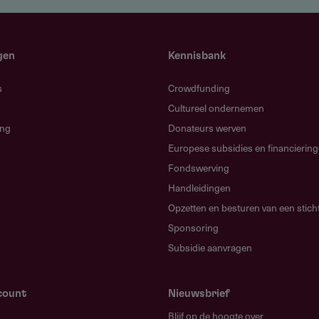
angt af van het type programma.
%
gen
Kennisbank
s
Crowdfunding
Cultureel ondernemen
ing
Donateurs werven
Europese subsidies en financierin
Fondswerving
Handleidingen
Opzetten en besturen van een stich
ker?
Sponsoring
is en vaardigheden nu nog niet of onvoldoende in de
Subsidie aanvragen
wat medewerkers na afronding zelfstandig kunnen
count
Nieuwsbrief
den?
Blijf op de hoogte over