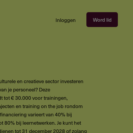
Hoofdnavigatie
Word lid
Inloggen
gebruikersectie
-
niet
ingelogd
culturele en creatieve sector investeren
 van je personeel? Deze
t tot € 30.000 voor trainingen,
ajecten en training on the job rondom
ofinanciering varieert van 40% bij
t 80% bij leernetwerken. Je kunt het
ndienen tot 31 december 2028 of zolang