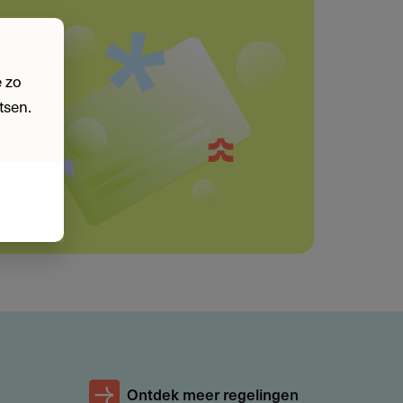
 zo
tsen.
Ontdek meer regelingen