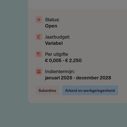
Aanvrager financiert de totale
Status:
Open
Restricties
Jaarbudget:
Wat wordt niet gesubsidieerd?
Variabel
BTW
Per uitgifte
€ 0,005 - € 2.250
Kosten voor licenties, apparat
Indientermijn:
Reis- en verblijfskosten
januari 2026
-
december 2028
Subsidies
Arbeid en werkgelegenheid
Subsidie
Hoeveel subsidie kun je aanvr
De maximale bijdrage bedraagt € 