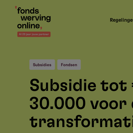
Overslaan
en
Hoofdnavigatie
naar
Regeling
de
inhoud
gaan
Subsidies
Fondsen
Subsidie tot
30.000 voor 
transformat