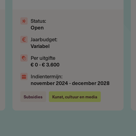
 kosten voor en declareert na afronding
Status:
Open
Jaarbudget:
Variabel
Per uitgifte
€ 0 - € 3.600
uur en software
Indientermijn:
november 2024
-
december 2028
Subsidies
Kunst, cultuur en media
agen?
30.000 per organisatie voor de duur van het project.