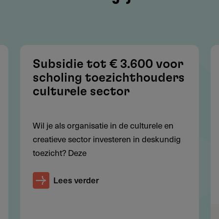
Subsidie tot € 3.600 voor
scholing toezichthouders
culturele sector
 met een SBI-code uit de gepubliceerde lijst
ondienst
Wil je als organisatie in de culturele en
aanden voor en 3 maanden na de aanvraagdatum
creatieve sector investeren in deskundig
nisatie per kalenderjaar (meerdere trajecten in één
toezicht? Deze
Lees verder
l deelnemers en beoogd resultaat
tij meesturen