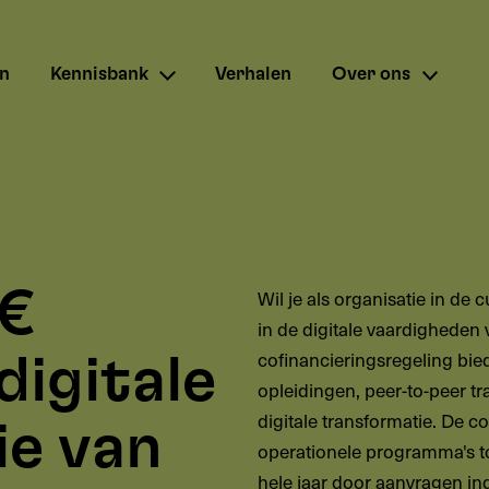
en
Kennisbank
Verhalen
Over ons
 €
Wil je als organisatie in de 
in de digitale vaardigheden
cofinancieringsregeling bied
digitale
opleidingen, peer-to-peer tr
digitale transformatie. De c
ie van
operationele programma's to
hele jaar door aanvragen i