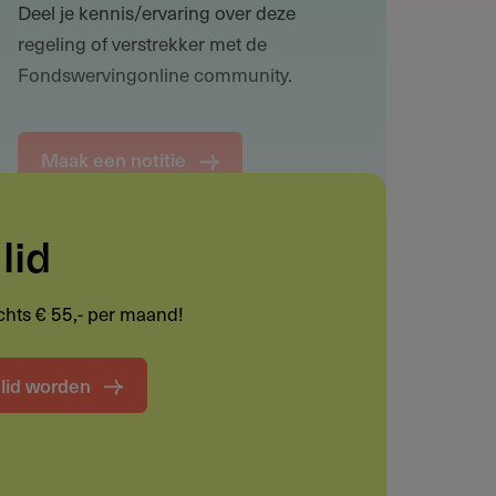
Deel je kennis/ervaring over deze
regeling of verstrekker met de
Fondswervingonline community.
Maak een notitie
lid
Funding informatie
lechts € 55,- per maand!
Deel deze pagina
t lid worden