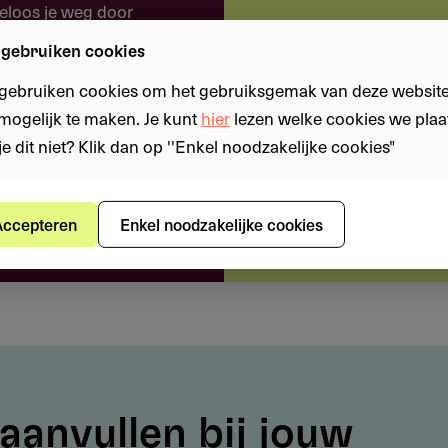
eloos je weg door
 intuïtieve platform.
 gebruiken cookies
een kans met onze
 gebruiken cookies om het gebruiksgemak van deze website
en?
n mogelijk te maken. Je kunt
hier
lezen welke cookies we plaa
n creatieve sector met een passende SBI-code en
je dit niet? Klik dan op ''Enkel noodzakelijke cookies"
 en fondsen
ienst.
shboard.
it de gepubliceerde lijst
ccepteren
Enkel noodzakelijke cookies
ties uit de creatieve en culturele sector
3 medewerkers in loondienst
aar?
aanvullen bij jouw