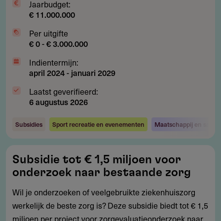
Jaarbudget:
€ 11.000.000
Per uitgifte
€ 0 - € 3.000.000
Indientermijn:
april 2024
-
januari 2029
Laatst geverifieerd:
6 augustus 2026
Subsidies
Sport recreatie en evenementen
Maatschappij en samen
Subsidie
Subsidie tot € 1,5 miljoen voor
tot
onderzoek naar bestaande zorg
€
1,5
Wil je onderzoeken of veelgebruikte ziekenhuiszorg
miljoen
werkelijk de beste zorg is? Deze subsidie biedt tot € 1,5
voor
miljoen per project voor zorgevaluatieonderzoek naar