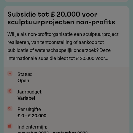
Subsidie
Subsidie tot £ 20.000 voor
tot
sculptuurprojecten non-profits
£
20.000
Wil je als non-profitorganisatie een sculptuurproject
voor
realiseren, van tentoonstelling of aankoop tot
sculptuurprojecten
publicatie of wetenschappelijk onderzoek? Deze
non-
internationale subsidie biedt tot £ 20.000 voor...
profits
Status:
Open
Jaarbudget:
Variabel
Per uitgifte
£ 0 - £ 20.000
Indientermijn:
augustus 2026
-
september 2026