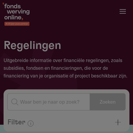
Overslaan
en
naar
de
inhoud
Regelingen
gaan
Uitgebreide informatie over financiële regelingen, zoals
subsidies, fondsen en financieringen, die voor de
financiering van je organisatie of project beschikbaar zijn.
Zoeken
Filter
Informatie over filteren