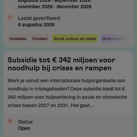
november 2026
-
december 2026
Laatst geverifieerd:
6 augustus 2026
Subsidies
Fondsen
Kunst, cultuur en media
Onderzoek en ontwi
Subsidie
Subsidie tot € 342 miljoen voor
tot
noodhulp bij crises en rampen
€
342
Werk je vanuit een internationale hulporganisatie aan
miljoen
noodhulp in crisisgebieden? Deze subsidie biedt tot €
voor
342 miljoen voor hulpverlening in acute en chronische
noodhulp
crises tussen 2027 en 2031. Het gaat...
bij
crises
Status:
Open
en