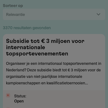
Interessegebied
Sorteer op
Organisatietype
3370 resultaten gevonden
Activiteiten
Subsidie
Subsidie tot € 3 miljoen voor
tot
Werkingsgebied
internationale
€
topsportevenementen
3
Financieringsmethode
Organiseer je een internationaal topsportevenement in
miljoen
Nederland? Deze subsidie biedt tot € 3 miljoen voor de
voor
Organisatie
organisatie van niet-jaarlijkse internationale
internationale
kampioenschappen en kwalificatietoernooien...
topsportevenementen
Budget
Status:
Open
Status