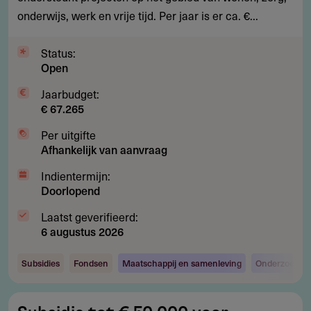
bij
onderwijs, werk en vrije tijd. Per jaar is er ca. €...
autisme
vergroten
Status:
Open
Jaarbudget:
€ 67.265
Per uitgifte
Afhankelijk van aanvraag
Indientermijn:
Doorlopend
Laatst geverifieerd:
6 augustus 2026
Subsidies
Fondsen
Maatschappij en samenleving
Onderzoek en
Subsidie