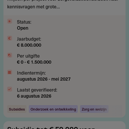
onderzoek
kennisvragen met grote...
naar
bestaande
Status:
Open
zorg
Jaarbudget:
€ 8.000.000
Per uitgifte
€ 0 - € 1.500.000
Indientermijn:
augustus 2026
-
mei 2027
Laatst geverifieerd:
6 augustus 2026
Subsidies
Onderzoek en ontwikkeling
Zorg en welzijn
Subsidie