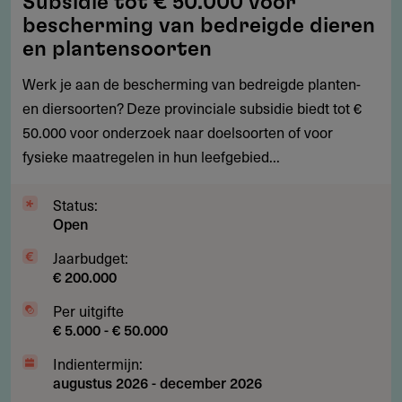
Subsidie tot € 50.000 voor
tot
bescherming van bedreigde dieren
€
en plantensoorten
50.000
Werk je aan de bescherming van bedreigde planten-
voor
en diersoorten? Deze provinciale subsidie biedt tot €
bescherming
50.000 voor onderzoek naar doelsoorten of voor
van
fysieke maatregelen in hun leefgebied...
bedreigde
dieren
Status:
en
Open
plantensoorten
Jaarbudget:
€ 200.000
Per uitgifte
€ 5.000 - € 50.000
Indientermijn:
augustus 2026
-
december 2026