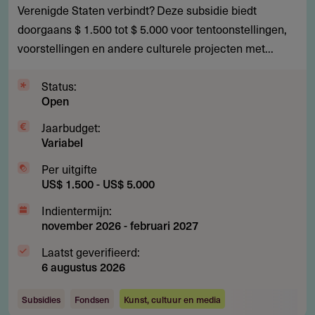
Verenigde Staten verbindt? Deze subsidie biedt
Nederlands-
doorgaans $ 1.500 tot $ 5.000 voor tentoonstellingen,
Amerikaanse
voorstellingen en andere culturele projecten met...
cultuurprojecten
Status:
Open
Jaarbudget:
Variabel
Per uitgifte
US$ 1.500 - US$ 5.000
Indientermijn:
november 2026
-
februari 2027
Laatst geverifieerd:
6 augustus 2026
Subsidies
Fondsen
Kunst, cultuur en media