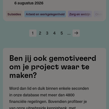
6 augustus 2026
Subsidies
Arbeid en werkgelegenheid
Zorg en welzijn
Onderzoe
Huidige
1
Page
2
Page
3
Page
4
Page
5
…
Volgende
Paginering
pagina
pagina
Ben jij ook gemotiveerd
om je project waar te
maken?
Word dan lid en duik binnen enkele seconden
in onze database met meer dan 4800
financiële regelingen. Bovendien profiteer je
van onze uitgebreide kennisbank, met