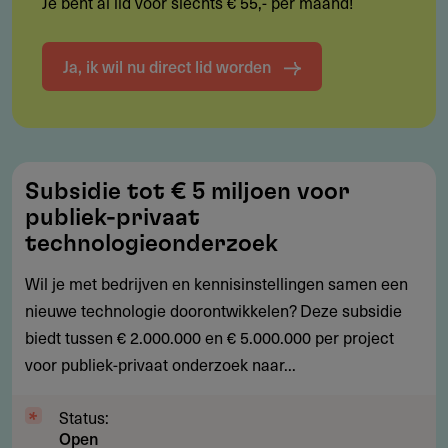
Je bent al lid voor slechts € 55,- per maand!
Ja, ik wil nu direct lid worden
Subsidie
Subsidie tot € 5 miljoen voor
tot
publiek-privaat
€
technologieonderzoek
5
Wil je met bedrijven en kennisinstellingen samen een
miljoen
nieuwe technologie doorontwikkelen? Deze subsidie
voor
biedt tussen € 2.000.000 en € 5.000.000 per project
publiek-
voor publiek-privaat onderzoek naar...
privaat
technologieonderzoek
Status:
Open