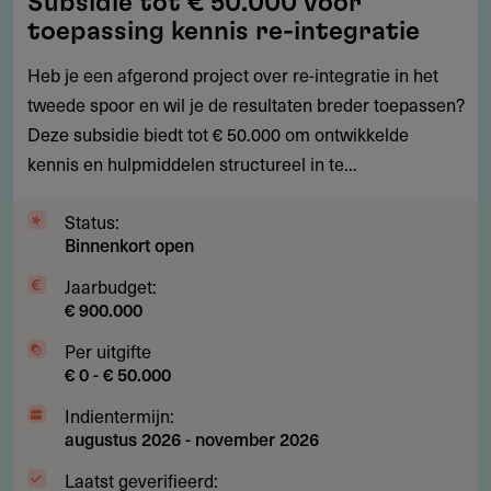
Subsidie tot € 50.000 voor
tot
toepassing kennis re-integratie
€
50.000
Heb je een afgerond project over re-integratie in het
voor
tweede spoor en wil je de resultaten breder toepassen?
toepassing
Deze subsidie biedt tot € 50.000 om ontwikkelde
kennis
kennis en hulpmiddelen structureel in te...
re-
integratie
Status:
Binnenkort open
Jaarbudget:
€ 900.000
Per uitgifte
€ 0 - € 50.000
Indientermijn:
augustus 2026
-
november 2026
Laatst geverifieerd: