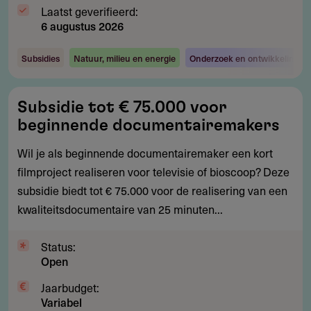
Laatst geverifieerd:
6 augustus 2026
Subsidies
Natuur, milieu en energie
Onderzoek en ontwikkeling
Subsidie
Subsidie tot € 75.000 voor
tot
beginnende documentairemakers
€
75.000
Wil je als beginnende documentairemaker een kort
voor
filmproject realiseren voor televisie of bioscoop? Deze
beginnende
subsidie biedt tot € 75.000 voor de realisering van een
documentairemakers
kwaliteitsdocumentaire van 25 minuten...
Status:
Open
Jaarbudget:
Variabel