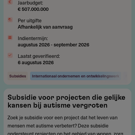
rampen
Jaarbudget:
€ 507.000.000
Per uitgifte
Afhankelijk van aanvraag
Indientermijn:
augustus 2026
-
september 2026
Laatst geverifieerd:
6 augustus 2026
Subsidies
Internationaal ondernemen en ontwikkelingswerk
Maats
Subsidie
Subsidie voor projecten die gelijke
voor
kansen bij autisme vergroten
projecten
die
Zoek je subsidie voor een project dat het leven van
gelijke
mensen met autisme verbetert? Deze subsidie
kansen
ondersteunt projecten op het gebied van wonen, zorg,