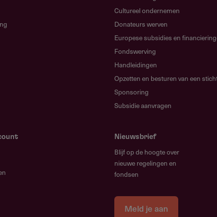
 invullen van deze werkzaamheden door
Cultureel ondernemen
ing
Donateurs werven
enminste wil oppakken.
Europese subsidies en financierin
 persoon vervolgens weer weg gaat en
Fondswerving
zijn geweest, of de sponsors not
Handleidingen
anders ingevuld worden.
Opzetten en besturen van een stich
risico als deze taken door één persoon
Sponsoring
Subsidie aanvragen
commissie in. Hierdoor is de
count
Nieuwsbrief
gd en zal de kennis behouden blijven,
Blijf op de hoogte over
on.
nieuwe regelingen en
en
fondsen
ten wat er speelt bij
 sponsor
Meld je aan