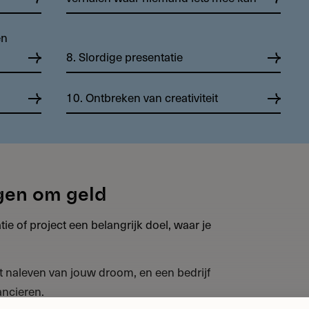
en
8. Slordige presentatie
10. Ontbreken van creativiteit
agen om geld
tie of project een belangrijk doel, waar je
t naleven van jouw droom, en een bedrijf
ancieren.