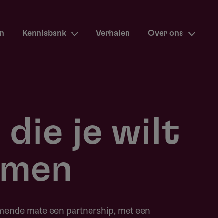
en
Kennisbank
Verhalen
Over ons
die je wilt
omen
mende mate een partnership, met een