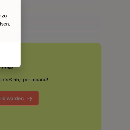
 zo
tsen.
lid
lechts € 55,- per maand!
t lid worden