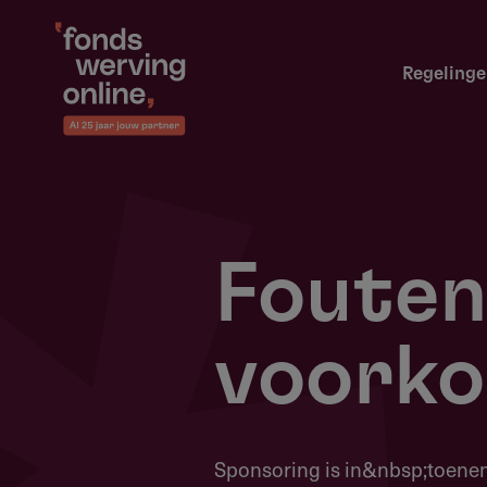
Overslaan
en
Hoofdnavigatie
naar
Regeling
de
inhoud
gaan
Fouten 
voork
Sponsoring is in&nbsp;toene